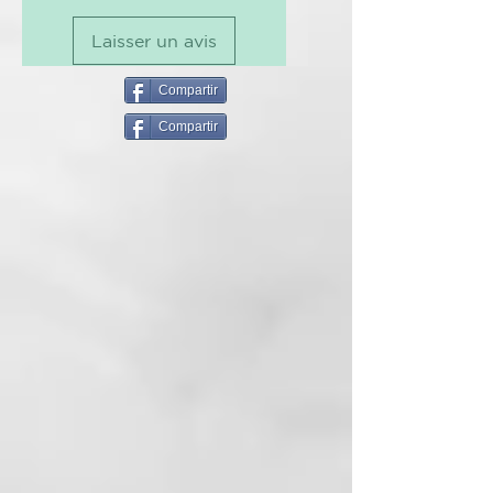
un efecto despeinado y chic,
Laisser un avis
dando volumen a todo el cabello,
para un look moderno y natural.
Compartir
Su fórmula avanzada refresca el
Compartir
cuero cabelludo sin agua ni
secador, dejando el cabello limpio,
ligero y con un agradable aroma
al instante. Después de entrenar,
antes de una salida con amigos o
simplemente cuando no tienes
tiempo para el champú, Express
Beauty es tu aliado para ahorrar
tiempo, estés donde estés.
Enriquecido con pantenol,
extracto de moringa oleífera y
vitamina E, Express Beauty
combina una acción
voluminizadora y revitalizante
con un efecto seborregulador, lo
que lo convierte en el producto