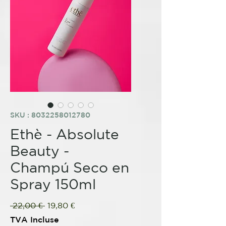
SKU : 8032258012780
Ethè - Absolute
Beauty -
Champú Seco en
Spray 150ml
Prix
Prix
 22,00 € 
19,80 €
original
promotionnel
TVA Incluse