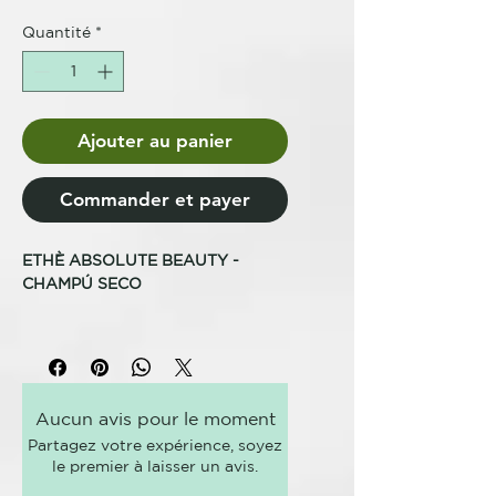
Quantité
*
Ajouter au panier
Commander et payer
ETHÈ ABSOLUTE BEAUTY -
CHAMPÚ SECO
Además de ser perfecto para
revitalizar el secado y aportar
volumen al cuero cabelludo, este
innovador producto destaca por
Aucun avis pour le moment
su aplicación en el largo del
Partagez votre expérience, soyez
cabello, revolucionando el
le premier à laisser un avis.
concepto de peinado. Aplicado en
toda la longitud del cabello, crea