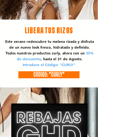
LIBERA TUS RIZOS
Este verano redescubre tu melena rizada y disfruta
de un nuevo look fresco, hidratado y definido.
Todos nuestros productos curly, ahora con un
35%
de descuento
, hasta el 31 de Agosto.
Introduce el Código: "CURLY"
CÓDIGO: "CURLY"