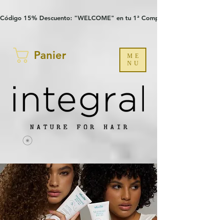
Verification: 97a30386b8a1fa77
G-YHZRM6P8WP
Código 15% Descuento: "WELCOME" en tu 1ª Compra
Panier
ME
NU