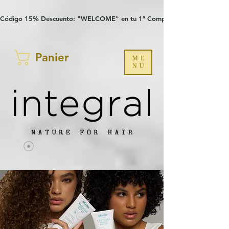
Verification: 97a30386b8a1fa77
G-YHZRM6P8WP
Código 15% Descuento: "WELCOME" en tu 1ª Compra
Panier
ME
NU