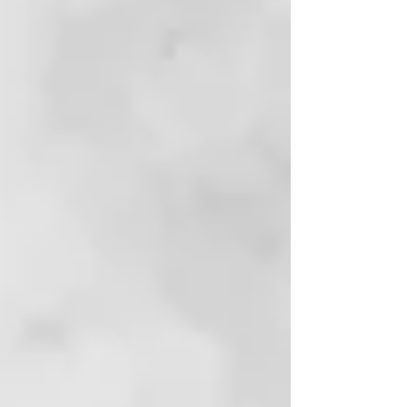
Hace muchos años nos marcamos
una meta. Queríamos volver a
enfocar el arte de hacer jabón. Por
esta razón, llevamos muchos años
comercializando jabón de Alepo
producido tradicionalmente en
Siria.
El jabón Zhenobya Aleppo es el
resultado de la tradición, la
diligencia creativa y la historia.
Porque incluso hoy, como hace
miles de años, es la mezcla de
experiencia, cuidado y pasión lo
que hace posible el jabón de
Alepo.