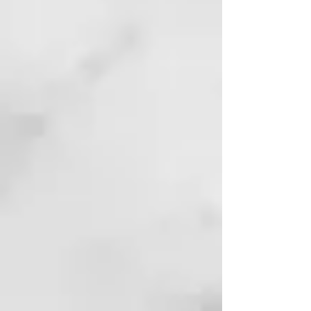
Para todo tipo de piel
Efecto revitalizante y
estimulante
Para problemas de piel atópica
y acné
100% natural
Biodegradable y vegano
Jabón de Aleppo BIO 88% Aceite
de Oliva + 12% Aceite de Laurel,
200 g
Limpieza refrescante para cuerpo,
rostro y cabello
Para todo tipo de piel
Para problemas de piel atópica
y acné
Valor pH: 8-9
Biodegradable y vegano
Jabón de Aleppo BIO 75% Aceite
de Oliva + 25% Aceite de Laurel,