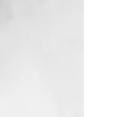
los nutrientes naturales. Al igual
que el jabón sólido de Alepo, es
delicado con la piel y apto para el
uso diario.
Ideal para:
Cuidado corporal y lavado del
cabello
Cabello graso y cuero
cabelludo con tendencia a la
caspa
Fórmula 100% vegetal:
Sin ingredientes químicos ni de
origen animal
Sin colorantes ni conservantes
Totalmente biodegradable
Una opción respetuosa con tu piel
y con el planeta.
ZHENOBYA - JABONES
NATURALES DE ALEPO
El jabón Zhenobya Alepo se
fabrica en Siria y se compone de