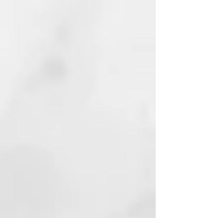
El jabón de Alepo está hecho de
materias primas 100% renovables.
Los jabones están hechos a mano
y no contienen petroquímicos,
parabenos, sulfatos, fragancias ni
colorantes artificiales. Por lo
tanto, son 100% biodegradables y
protegen nuestro medio
ambiente. Veganos, sin
ingredientes animales. Certificado
según las directrices ICADA para
cosmética natural certificada.
Hacer jabón es un arte en sí
mismo. Los jabones de alepo son
considerados la madre de todos
los jabones. Es impresionante que
las recetas y los procesos apenas
hayan cambiado en los últimos
2.000 años.
La historia de nuestro jabón es