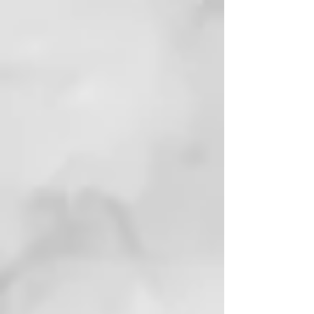
200 g
Limpieza natural y refrescante
Para todo tipo de piel
Para rostro, cuerpo y cabello
Refrescante y estimulante
Con un aroma agradable
Jabón de Alepo BIO 60% Aceite
de Oliva + 40% Aceite de Laurel,
170 g
Limpieza perfecta de pies a
cabeza
Para todo tipo de piel
Para rostro, manos y cuerpo
Hecho a mano
Inspirador y vigorizante
JABÓN LÍQUIDO DE ALEPO – 5 %
ACEITE DE LAUREL 250ML
Gracias a su elaboración en frío,
este jabón líquido conserva mejor