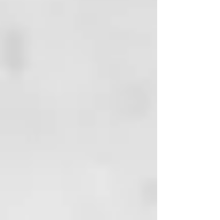
que no está sometido a agentes
químicos, conservantes artificiales
ni procesos de producción que
puedan perjudicar el
medioambiente. Todo esto, así
como sus ingredientes orgánicos
de certificado BIO, contribuyen a
crear un jabón que respeta al
100% la salud de tu piel.
Se presenta en cuatro
concentraciones por su cantidad
de aceite de laurel: 6%, 12%, 25% y
40%. (200g. cada pastilla excepto
el jabón de 40% que son 170g.).
Hecho a mano.
Jabón de Aleppo BIO 94% Aceite
de Oliva + 6% Aceite de Laurel,
200 g
Frescor ligero e higiene delicada
para todo tipo de piel