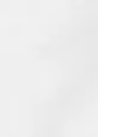
aceite de oliva y laurel.
Totalmente naturales y finamente
perfumados con aceites
cultivados orgánicamente en Siria.
Eficiente y ecológico: así es
nuestro jabón de Alepo. El aceite
de oliva que contiene el jabón de
Alepo limpia y nutre la piel sin
irritarla ni resecarla. El aceite de
laurel le da al jabón sus
propiedades antisépticas,
estimulantes y fortalecedoras.
Especialmente indicado para el
cuidado de la piel con problemas
de acné, dermatitis, psoriasis o
eccemas. También se recomienda
para pieles sensibles, secas y
delicadas.