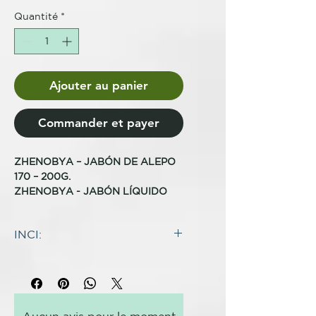
Quantité
*
Ajouter au panier
Commander et payer
ZHENOBYA – JABÓN DE ALEPO
170 – 200G.
ZHENOBYA - JABÓN LÍQUIDO
DE ALEPO – 5 % ACEITE DE
LAUREL 250ML
INCI:
Los Jabones de Alepo de
INGREDIENTES
Zhenobya son un producto único,
Aceite de fruta de Olea Europaea
y ya no solo porque la
(Oliva) *, aceite de hoja de Laurus
formulación de los mismos no
Nobilis (Laurel), hidróxido de
haya cambiado en los últimos