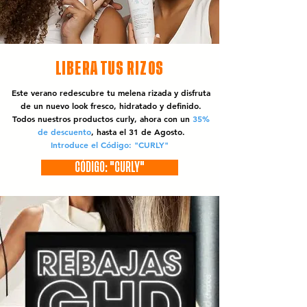
LIBERA TUS RIZOS
Este verano redescubre tu melena rizada y disfruta
de un nuevo look fresco, hidratado y definido.
Todos nuestros productos curly, ahora con un
35%
de descuento
, hasta el 31 de Agosto.
Introduce el Código: "CURLY"
CÓDIGO: "CURLY"