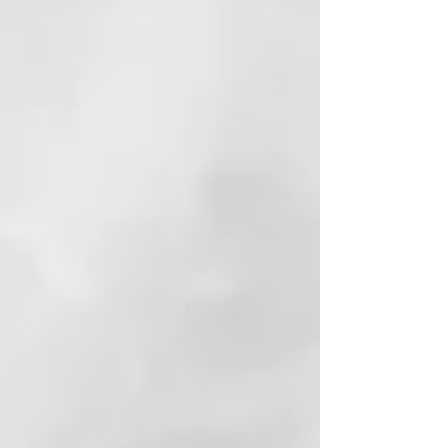
muy importante para nosotros.
Por eso nos gustaría compartirlas
contigo. El jabón ya fue
mencionado y descrito en la Biblia
(Jeremías y Malaquías).
El jabón de Alepo fue el primer
jabón sólido que se fabricó. Las
fábricas de jabón en Alepo a
menudo son administradas por
tradición familiar. Los
ingredientes y los procesos de
producción han cambiado poco o
nada desde el siglo VIII y se
transmiten de generación en
generación hasta el día de hoy.
Estos métodos tradicionales de
fabricación y los procesos, que se
realizan principalmente a mano,
hacen del jabón de Alepo un
producto único.