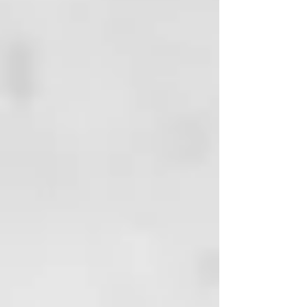
Precauciones y advertencias:
Evitar la exposición de la
botella a altas temperaturas.
En caso de contacto con los
ojos aclarar inmediata y
abundantemente con agua.
No utilizar para niños menores
de 3 años.