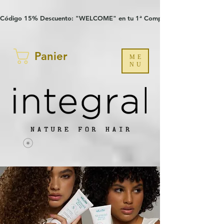
Verification: 97a30386b8a1fa77
G-YHZRM6P8WP
Código 15% Descuento: "WELCOME" en tu 1ª Compra
Panier
ME
NU