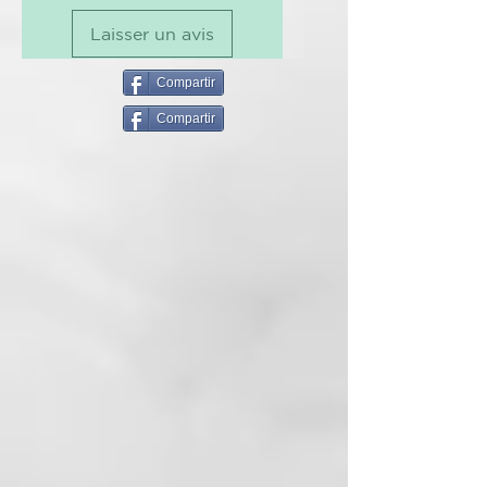
Polyquaternium-7. Disodium
fortalecer y mantener el cabello
Laisser un avis
EDTA. Salicylic Acid. Glycerin.
en buen estado.
Sorbic Acid. Benzoic Acid.
Suavidad:
mejora la textura del
Phenoxyethanol. Sodium
Compartir
cabello, dejándolo flexible y
Benzoate. Sodium Hydroxide.
manejable.
Compartir
Citric Acid. Amyl Cinnamal. BHT.
*
Las fórmulas pueden cambiar o
Presentación
variar. Para conocer la lista de
Botella de 400 ml
ingredientes actualizada, por
favor consultese el envase del
CARACTERISTICAS
producto.
Champú de uso frecuente. Para
todo tipo de cabello.
MODO DE USO
1 - Aplicar el champú sobre el
cabello mojado y friccionar
suavemente. Aclarar y aplicar una
segunda dosis, masajeando el
cuero cabelludo y dejando actuar
la espuma dos o tres minutos por
todo el cabello.