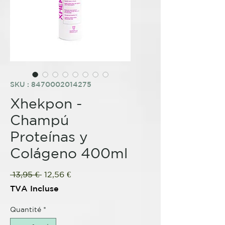
SKU : 8470002014275
Xhekpon -
Champú
Proteínas y
Colágeno 400ml
Prix
Prix
 13,95 € 
12,56 €
original
promotionnel
TVA Incluse
Quantité
*