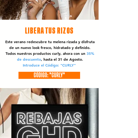
LIBERA TUS RIZOS
Este verano redescubre tu melena rizada y disfruta
de un nuevo look fresco, hidratado y definido.
Todos nuestros productos curly, ahora con un
35%
de descuento
, hasta el 31 de Agosto.
Introduce el Código: "CURLY"
CÓDIGO: "CURLY"