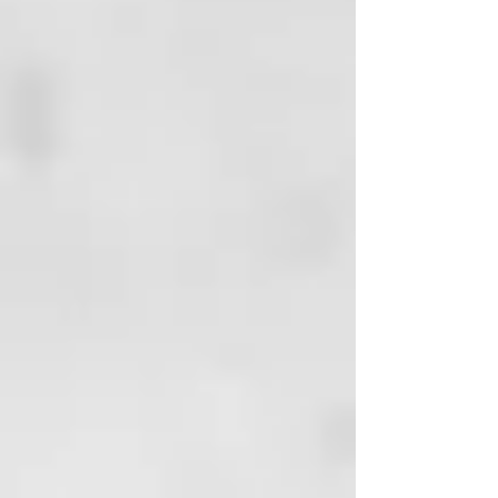
minutos y aclarar normalmente.
Aplicación como mascarilla:
1 - Aplicar del mismo modo,
seguidamente cubrir el cabello
con una toalla o un gorro de
ducha, dejar actuar de 5 a 15
minutos. Cuanto más tiempo,
mejores serán los beneficios
apreciados.
2 - Después aclarar
abundantemente.
Precauciones y advertencias:
Evitar la exposición de la
botella a altas temperaturas.
Evitar el contacto con los ojos.
No ingerir. Mantener fuera del
alcance de los niños. En caso
de contacto con los ojos
aclarar inmediata y