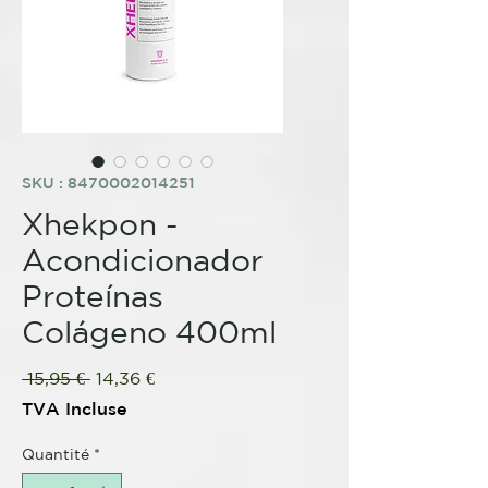
SKU : 8470002014251
Xhekpon -
Acondicionador
Proteínas
Colágeno 400ml
Prix
Prix
 15,95 € 
14,36 €
original
promotionnel
TVA Incluse
Quantité
*