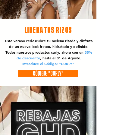
LIBERA TUS RIZOS
Este verano redescubre tu melena rizada y disfruta
de un nuevo look fresco, hidratado y definido.
Todos nuestros productos curly, ahora con un
35%
de descuento
, hasta el 31 de Agosto.
Introduce el Código: "CURLY"
CÓDIGO: "CURLY"