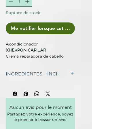
Rupture de stock
Me notifier lorsque cet article est disponible
Acondicionador
XHEKPON CAPILAR
Crema reparadora de cabello
Tipo de producto
INGREDIENTES - INCI:
Acondicionador
INGREDIENTES*
Presentación
Aqua. Hydrolyzed Collagen. Cetyl
Botella de 400ml con estuche y
Alcohol. Glyceryl Stearate.
prospecto.
Hydroxypropyl Starch Phosphate.
Aucun avis pour le moment
Behentrimonium Chloride.
CARACTERISTICAS
Partagez votre expérience, soyez
Laurdimonium Hydroxypropyl
Acondicionador y reparador para
le premier à laisser un avis.
Hydrolyzed Collagen. PEG-75
todo tipo de cabello. Restauración
Stearate, Polyglyceryl-4-
y protección del cabello dañado o