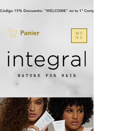
Verification: 97a30386b8a1fa77
G-YHZRM6P8WP
Código 15% Descuento: "WELCOME" en tu 1ª Compra
Panier
ME
NU