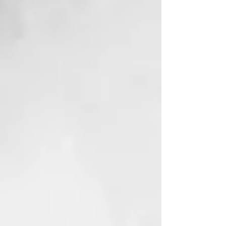
secado.
Resultado:
Cabello recuperado, hidratado y
sin frizz.
INCI
:
Water, Citric Acid, Cetearyl
Alcohol, Cyclopentasiloxane,
Cetrimonium Chloride, Propylene
Glycol, Sodium PCA, Parfum,
Alcohol, Behentrimonium
Chloride, Phenoxyethanol,
Hydrolyzed Soy Protein,
Hydrolyzed Corn Protein,
Hydrolyzed Wheat Protein,
Isopropyl Alcohol, BHT, Hexyl
Cinnamal, Glycerin,
Ethylhexylglycerin,
Cyclotetrasiloxane, Arginine HCl,
Panthenol, Benzyl Salicylate,
Creatine, Glycine, Proline, Serine,