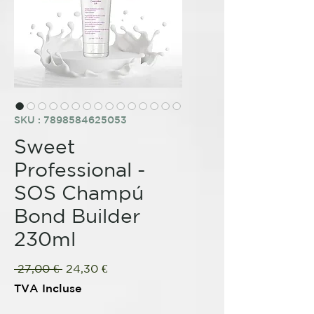
SKU : 7898584625053
Sweet
Professional -
SOS Champú
Bond Builder
230ml
Prix
Prix
 27,00 € 
24,30 €
original
promotionnel
TVA Incluse