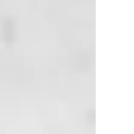
masejear. Aclarar y repetir la
operación de ser requerido.
¿Quieres mantener en casa el
tratamiento de reconstrucción de
SOS hecho en el salón? Ahora,
consigue mejores resultados
gracias a los nuevos Shampoo y
Conditioner, que complementan a
Instant Repair consiguiendo una
línea más completa.
- Cabello fuerte✅
- Antifrizz✅
- Repara la fibra capilar✅
La línea más completa para
mantener tu salud capilar:
1. Instant Repair: Actúa como
Leave In o como mascarilla. Evita
el corte químico, recupera la fibra
capilar, repone la masa capilar. ✅