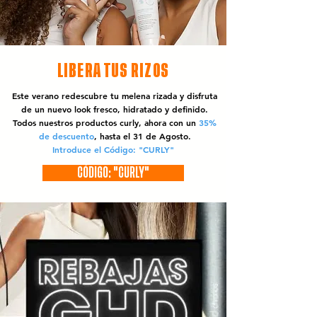
LIBERA TUS RIZOS
Este verano redescubre tu melena rizada y disfruta
de un nuevo look fresco, hidratado y definido.
Todos nuestros productos curly, ahora con un
35%
de descuento
, hasta el 31 de Agosto.
Introduce el Código: "CURLY"
CÓDIGO: "CURLY"