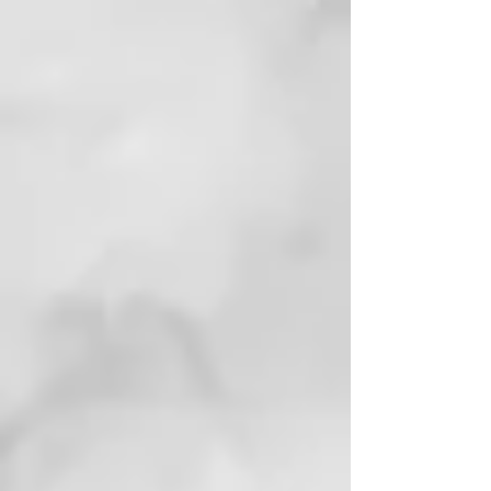
para cabellos intensamente
sensibilizados, especialmente
cabellos rubios decolorados,
reponiendo masa, sellando
cutículas, aportando brillo,
eliminando el encrespamiento y
recuperando la longitud y puntas
del cabello.
Aplicación:
Con el cabello limpio y húmedo
aplicar el s.o.s home care sobre el
largo y las puntas y dejar actuar
durante 10 minutos. Enjuaga y
acondiciona como prefieras.
Con el cabello en seco y para un
mejor rendimiento, aplique una
pequeña catida del tratamiento
SOS, en medios y puntas, sin
aclarar antes de finalizar el