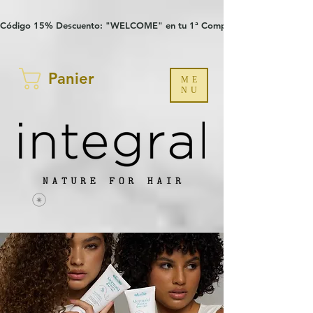
Verification: 97a30386b8a1fa77
G-YHZRM6P8WP
Código 15% Descuento: "WELCOME" en tu 1ª Compra
Panier
ME
NU