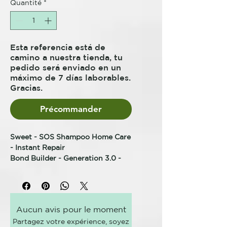
Quantité
*
Esta referencia está de
camino a nuestra tienda, tu
pedido será enviado en un
máximo de 7 días laborables.
Gracias.
Précommander
Sweet - SOS Shampoo Home Care
- Instant Repair
Bond Builder - Generation 3.0 -
230ml
Sweet Professional - SOS Champú
3.0 Bond Builder 230ml
Aucun avis pour le moment
S.O.S Shampoo Cuidado en Casa,
Partagez votre expérience, soyez
es un producto complementario