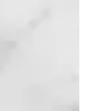
2. Shampoo: Limpieza profunda
para cabellos sensibilizados y
dañados. ✅
3. Conditioner: Acondicionador
que aporta mayor manejabilidad
al cabello, suavidad y facilidad en
el peinado. ✅
SOS Reparación Instantánea para
el mantenimiento en casa es un
tratamiento diseñado para esos
cabellos que han sufrido en
exceso de servicios técnicos o
químicos cómo la coloración,
decoloración, mechas, desrizados
o moldeados permanentes.
Tratamiento reconstructivo con
alta concentración de proteínas,
que fortalece y recupera los hilos
en pocos minutos. Está indicado