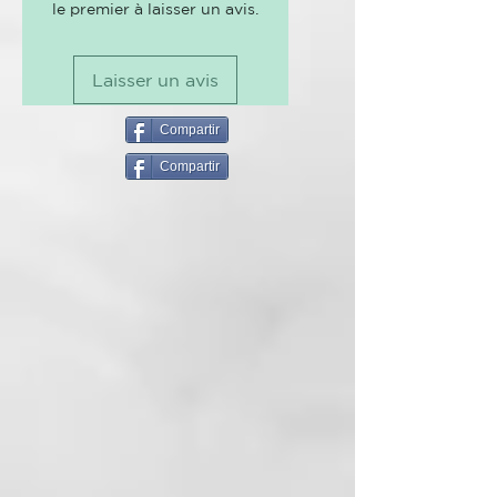
le premier à laisser un avis.
para sanar y cuidar tu cabello,
especialmente después de un
tratamiento de regeneración y
Laisser un avis
recuperación de cabello.
¡Devuelve la proteína a tu cabello
tras un proceso de decoloración o
Compartir
tinte!
Compartir
Su formula natural, con
ingredientes vegetables, proteínas
y en conjunto con aminoácidos, le
ayudara a recuperar brillo,
suavidad, manejo y le
aportará suavidad.
Para cabellos tratados
químicamente y que suelen
afinarse o deshidratarse con las
herrramientas térmicas como
plancha, secador...
Como se usa:
Aplicarlo en cabello mojado,