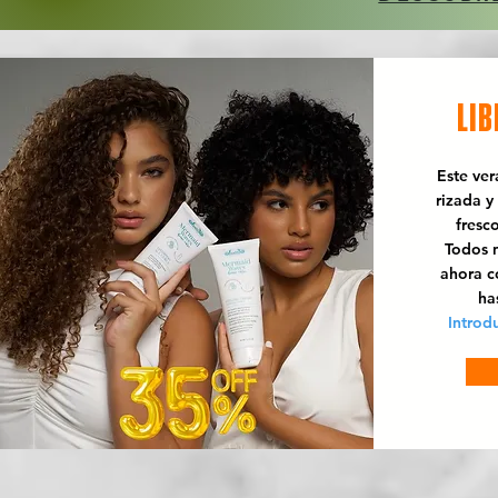
LIB
Este ve
rizada y
fresc
Todos n
ahora 
ha
Introd