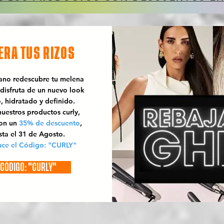
ERA TUS RIZOS
rano redescubre tu melena
 disfruta de un nuevo look
o, hidratado y definido.
uestros productos curly,
con un
35% de descuento
,
sta el 31 de Agosto.
uce el Código: "CURLY"
CÓDIGO: "CURLY"