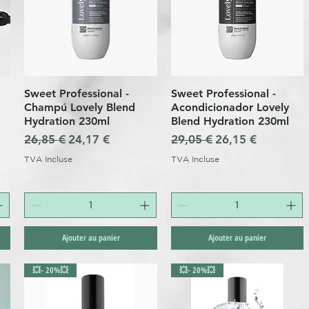
Sweet Professional -
Sweet Professional -
Aperçu rapide
Aperçu rapide
Champú Lovely Blend
Acondicionador Lovely
Hydration 230ml
Blend Hydration 230ml
onnel
Prix original
Prix promotionnel
Prix original
Prix promotionne
26,85 €
24,17 €
29,05 €
26,15 €
TVA Incluse
TVA Incluse
Ajouter au panier
Ajouter au panier
💥- 20%💥
💥- 20%💥