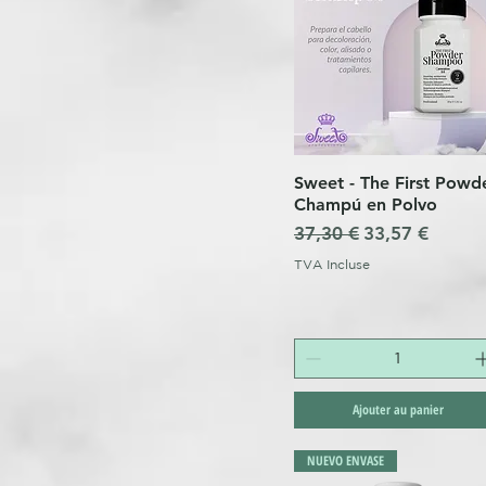
Sweet - The First Powd
Aperçu rapide
Champú en Polvo
Prix original
Prix promotio
37,30 €
33,57 €
TVA Incluse
Ajouter au panier
NUEVO ENVASE