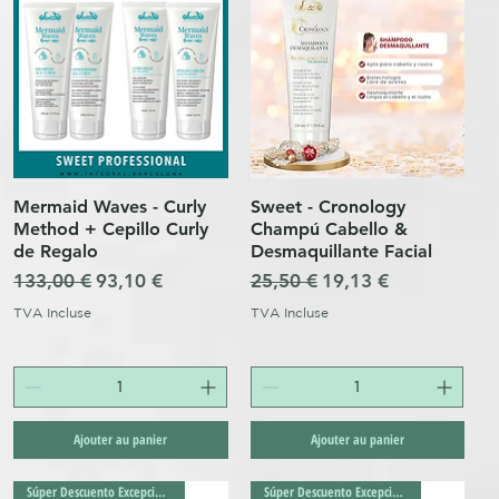
Mermaid Waves - Curly
Sweet - Cronology
Aperçu rapide
Aperçu rapide
Method + Cepillo Curly
Champú Cabello &
de Regalo
Desmaquillante Facial
l
Prix original
Prix promotionnel
Prix original
Prix promotionnel
133,00 €
93,10 €
25,50 €
19,13 €
TVA Incluse
TVA Incluse
Ajouter au panier
Ajouter au panier
Súper Descuento Excepcional
Súper Descuento Excepcional