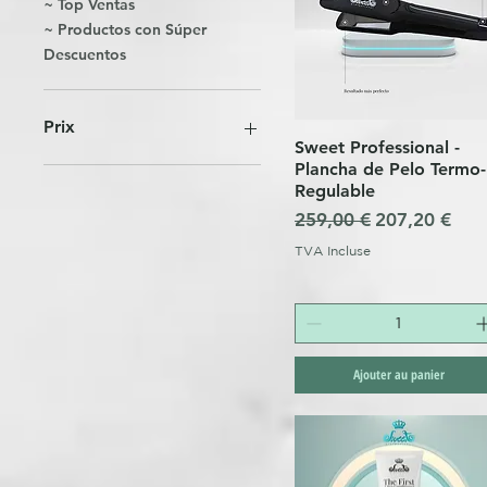
~ Top Ventas
~ Productos con Súper
Descuentos
Prix
Sweet Professional -
Aperçu rapide
Plancha de Pelo Termo-
Regulable
19 €
208 €
Prix original
Prix promoti
259,00 €
207,20 €
TVA Incluse
Ajouter au panier