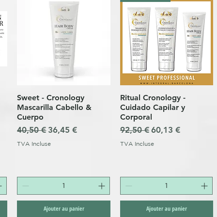
Sweet - Cronology
Ritual Cronology -
Aperçu rapide
Aperçu rapide
Mascarilla Cabello &
Cuidado Capilar y
Cuerpo
Corporal
Prix original
Prix promotionnel
Prix original
Prix promotionne
40,50 €
36,45 €
92,50 €
60,13 €
nnel
TVA Incluse
TVA Incluse
Ajouter au panier
Ajouter au panier