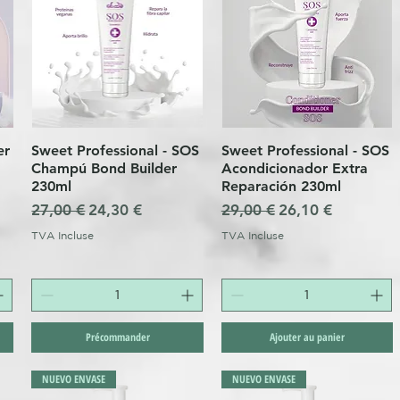
er
Sweet Professional - SOS
Sweet Professional - SOS
Aperçu rapide
Aperçu rapide
Champú Bond Builder
Acondicionador Extra
230ml
Reparación 230ml
nnel
Prix original
Prix promotionnel
Prix original
Prix promotionne
27,00 €
24,30 €
29,00 €
26,10 €
TVA Incluse
TVA Incluse
Précommander
Ajouter au panier
NUEVO ENVASE
NUEVO ENVASE