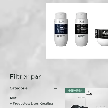
Filtrer par
Catégorie
✴️💟🆕🈹✅
Tout
+ Productos: Lisos Keratina