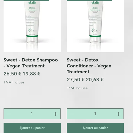
Sweet - Detox Shampoo
Sweet - Detox
Aperçu rapide
Aperçu rapide
- Vegan Treatment
Conditioner - Vegan
Treatment
Prix original
Prix promotionnel
26,50 €
19,88 €
l
Prix original
Prix promotionnel
27,50 €
20,63 €
TVA Incluse
TVA Incluse
Ajouter au panier
Ajouter au panier