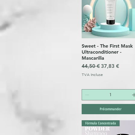
Sweet - The First Mask
Aperçu rapide
Ultraconditioner -
Mascarilla
Prix original
Prix promotio
44,50 €
37,83 €
TVA Incluse
Précommander
Fórmula Concentrada