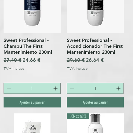
Sweet Professional -
Sweet Professional -
Aperçu rapide
Aperçu rapide
Champú The First
Acondicionador The First
Mantenimiento 230ml
Mantenimiento 230ml
l
Prix original
Prix promotionnel
Prix original
Prix promotionnel
27,40 €
24,66 €
29,60 €
26,64 €
TVA Incluse
TVA Incluse
Ajouter au panier
Ajouter au panier
💥- 20%💥