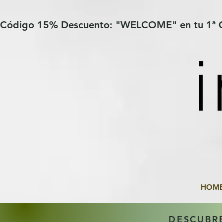
Verification: 97a30386b8a1fa77
G-YHZRM6P8WP
Código 15% Descuento: "WELCOME" en tu 1ª
HOM
DESCUBR