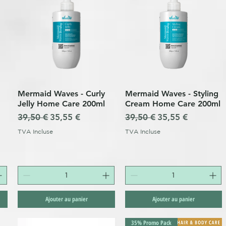
Mermaid Waves - Curly
Mermaid Waves - Styling
Aperçu rapide
Aperçu rapide
Jelly Home Care 200ml
Cream Home Care 200ml
Prix original
Prix promotionnel
Prix original
Prix promotionne
39,50 €
35,55 €
39,50 €
35,55 €
nnel
TVA Incluse
TVA Incluse
Ajouter au panier
Ajouter au panier
35% Promo Pack