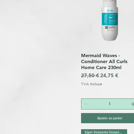
Mermaid Waves -
Aperçu rapide
Conditioner All Curls
Home Care 230ml
Prix original
Prix promotio
27,50 €
24,75 €
TVA Incluse
Ajouter au panier
Súper Descuento Excepcional