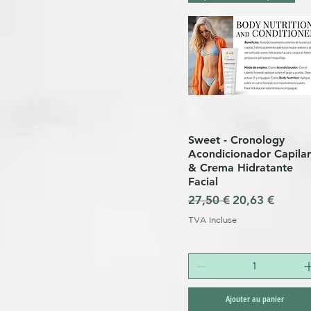
Sweet - Cronology
Aperçu rapide
Acondicionador Capilar
& Crema Hidratante
Facial
Prix original
Prix promotio
27,50 €
20,63 €
TVA Incluse
Ajouter au panier