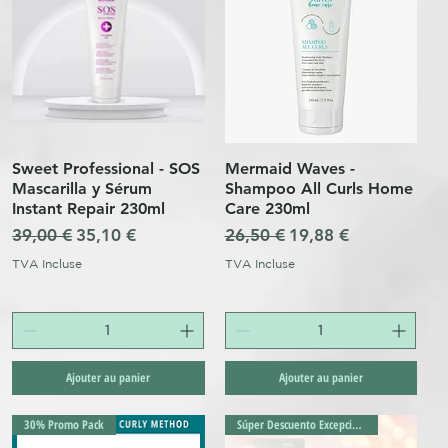
Sweet Professional - SOS
Mermaid Waves -
Aperçu rapide
Aperçu rapide
Mascarilla y Sérum
Shampoo All Curls Home
Instant Repair 230ml
Care 230ml
l
Prix original
Prix promotionnel
Prix original
Prix promotionnel
39,00 €
35,10 €
26,50 €
19,88 €
TVA Incluse
TVA Incluse
Ajouter au panier
Ajouter au panier
30% Promo Pack
Súper Descuento Excepcional