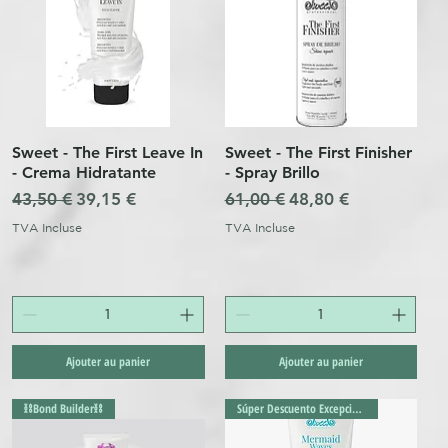
Sweet - The First Leave In
Sweet - The First Finisher
Aperçu rapide
Aperçu rapide
- Crema Hidratante
- Spray Brillo
l
Prix original
Prix promotionnel
Prix original
Prix promotionnel
43,50 €
39,15 €
61,00 €
48,80 €
TVA Incluse
TVA Incluse
Ajouter au panier
Ajouter au panier
⛓️Bond Builder⛓️
Súper Descuento Excepcional