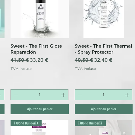
Sweet - The First Gloss
Sweet - The First Thermal
Aperçu rapide
Aperçu rapide
Reparación
- Spray Protector
Prix original
Prix promotionnel
Prix original
Prix promotionne
41,50 €
33,20 €
40,50 €
32,40 €
nnel
TVA Incluse
TVA Incluse
Ajouter au panier
Ajouter au panier
⛓️Bond Builder⛓️
⛓️Bond Builder⛓️