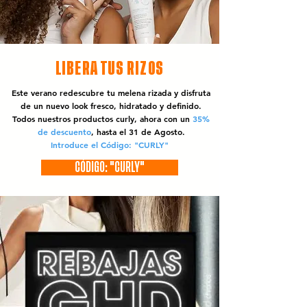
LIBERA TUS RIZOS
Este verano redescubre tu melena rizada y disfruta
de un nuevo look fresco, hidratado y definido.
Todos nuestros productos curly, ahora con un
35%
de descuento
, hasta el 31 de Agosto.
Introduce el Código: "CURLY"
CÓDIGO: "CURLY"