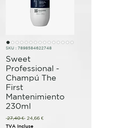
SKU : 7898584622748
Sweet
Professional -
Champú The
First
Mantenimiento
230ml
Prix
Prix
 27,40 € 
24,66 €
original
promotionnel
TVA Incluse