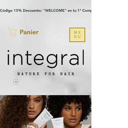
Verification: 97a30386b8a1fa77
G-YHZRM6P8WP
Código 15% Descuento: "WELCOME" en tu 1ª Compra
Panier
ME
NU