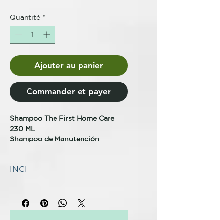
Quantité
*
Ajouter au panier
Commander et payer
Shampoo The First Home Care
230 ML
Shampoo de Manutención
Sweet Professional - Champú The
INCI:
First Mantenimiento 230ml
INCI:
El Shampoo recomendado para
WATER (AQUA), SODIUM
mantener y prolongar el alisado
LAURETH SULFATE,
perfecto, libre de sulfatos y
COCADOPROPYL BETAINE,