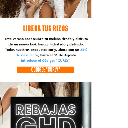
LIBERA TUS RIZOS
Este verano redescubre tu melena rizada y disfruta
de un nuevo look fresco, hidratado y definido.
Todos nuestros productos curly, ahora con un
35%
de descuento
, hasta el 31 de Agosto.
Introduce el Código: "CURLY"
CÓDIGO: "CURLY"