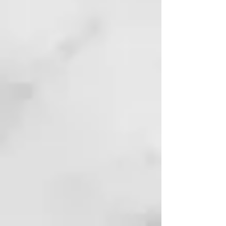
Polyacrylate-33, 1-Amino-2-
Propanol, PEG-40 Hydrogenated
Castor Oil, Polyquaternium-7,
Polyvinyl Alcohol, Hydrolyzed
Collagen, Parfum,
Phenoxyethanol, Menthol,
Mannitol, Kaolin, Cellulose,
Glycyrrhiza Glabra (Licorice),
Rose Extract, Cymbopogon
Flexuosus Leaf Oil, Disodium
EDTA, Ethylhexylglycerin,
Glycerin, Arginine Hcl, Panthenol,
CI 47005, Limonene, Creatine,
Glycine, Hydrolyzed Corn Protein,
Hydrolyzed Soy Protein,
Hydrolyzed Wheat Protein,
Proline, Serine, Linalool, CI 77007,
Acetyl Cysteine, Hexyl Cinnamal,
Hydroxypropyl Methylcellulose,
Tocopheryl Acetate, Citronellol.