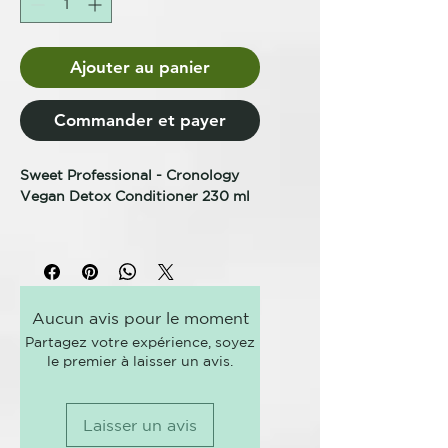
Ajouter au panier
Commander et payer
Sweet Professional - Cronology
Vegan Detox Conditioner 230 ml
Ha sido especialmente
desarrollado para proporcionar
suavidad y acondicionamiento a
los cabellos mixtos y grasos
Aucun avis pour le moment
(cabellos grasos con puntas
Partagez votre expérience, soyez
secas). Ayuda al crecimiento del
le premier à laisser un avis.
cabello, repara los daños del
cabello graso, lo hidrata, lo
protege contra los procesos
Laisser un avis
oxidativos y le da más brillo, sin