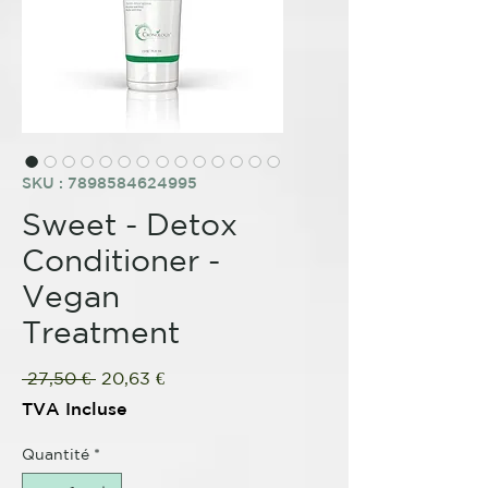
SKU : 7898584624995
Sweet - Detox
Conditioner -
Vegan
Treatment
Prix
Prix
 27,50 € 
20,63 €
original
promotionnel
TVA Incluse
Quantité
*