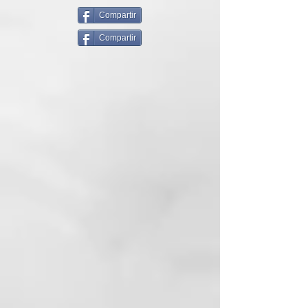
dejarlo pesado. Contiene extracto
de ginseng, aceite esencial de
Compartir
hierba de limón, además de
Compartir
ingredientes altamente
tecnológicos que promueven un
tacto suave y aterciopelado del
cabello, control del
encrespamiento y propiedades
antioxidantes.
MODO DE USO
1- Después de aclarar el cabello,
aplicar una cantidad generosa de
Vegan Conditioner en los medios
y las puntas
2- Dejar actuar de 2 a 3 minutos y
aclarar con abundante agua.
3- Aplicar el Vegan Conditioner
solo en la mitad del cabello y en
las puntas. No aplicar en el cuero
cabelludo.