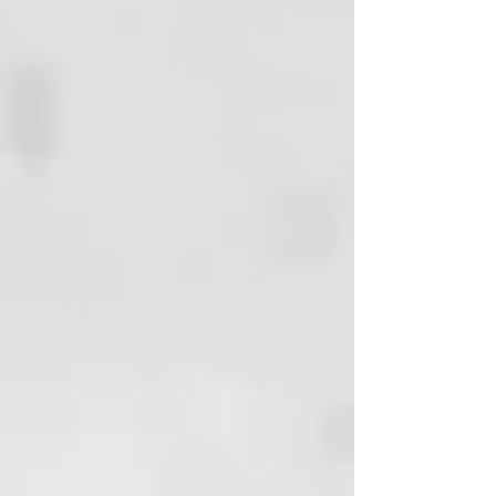
REESTRUCTURACIÓN DE LAS
FIBRAS DE COLÁGENO Y
ELASTINA.
Tratamiento Desintoxicante 2 en 1,
Limpia y Purifica el Cuero Cabelludo
y el Cuerpo en profundidad dejandólo
suave y sedoso.
Es un tratamiento natural que
estimula el control de la grasa y es
un antioxidante para el cuero
cabelludo y piel. Realiza limpieza
profunda, aportando una piel más
joven, controlando la grasa y
ofreciendo suavidad y frescura.
Combate las enfermedades
capilares como escemas, caspa y
psoriasis.
INCI:
Water (Aqua), Propylene Glycol,