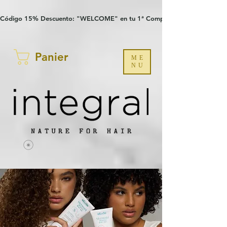
Verification: 97a30386b8a1fa77
G-YHZRM6P8WP
Código 15% Descuento: "WELCOME" en tu 1ª Compra
Panier
ME
NU