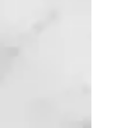
⏳ Fórmula rápida: Resultados
perfectos en solo minutos.
Home Care
SHAMPOO ALL CURLS
Su fórmula limpia y cuida el
cabello ondulado, proporcionando
una limpieza eficiente sin dañar la
fibra. Contiene aceite de coco
para una limpieza suave y
espumosa, y una mezcla de 10
aceites exóticos para suavizar y
dar brillo. También facilita el
peinado y
el desenredado gracias a sus
propiedades antiestáticas.
CONDITIONER ALL CURLS
Diseñado para desenredar y
acondicionar el cabello rizado