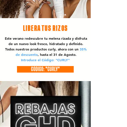
LIBERA TUS RIZOS
Este verano redescubre tu melena rizada y disfruta
de un nuevo look fresco, hidratado y definido.
Todos nuestros productos curly, ahora con un
35%
de descuento
, hasta el 31 de Agosto.
Introduce el Código: "CURLY"
CÓDIGO: "CURLY"