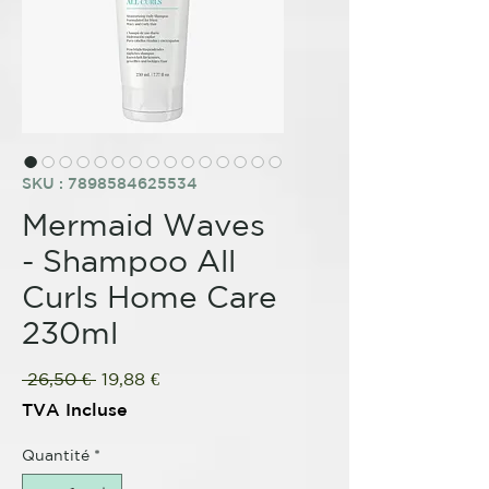
SKU : 7898584625534
Mermaid Waves
- Shampoo All
Curls Home Care
230ml
Prix
Prix
 26,50 € 
19,88 €
original
promotionnel
TVA Incluse
Quantité
*