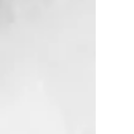
el peinado tanto en cabello
seco como húmedo.
CURLY JELLY
Su textura y viscosidad están
diseñadas para facilitar la
aplicación, garantizar un secado
rápido y una buena distribución.
La fórmula en gel modela los rizos
de manera eficaz con un acabado
natural. Contiene polímeros y
polisacáridos que mejoran la
maleabilidad del cabello,
dejándolo suave y brillante.
Además, incluye una mezcla de 10
aceites
exóticos para suavizar y dar brillo.