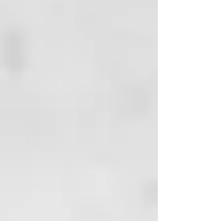
Linaza;
» Activos hidratantes y catiónicos
– propiedades antiestáticas;
» Mezcla de aceites vegetales
nobles conteniendo
concentración planificada de
macadamia, melocotón y avellana;
» Manteca de Karité;
» Aceite de Girasol – omegas 3, 6
y 9 + vitamina E;
» Fórmulas veganas.
¿Qué hace que Mermaid sea
único?
🌊 Hidratación profunda:
Olvídate del cabello seco y sin
vida.
✨ Brillo duradero: Mantiene el
cabello radiante por semanas.
🌱 Vegano y sostenible: Cuida
el cabello y el planeta.