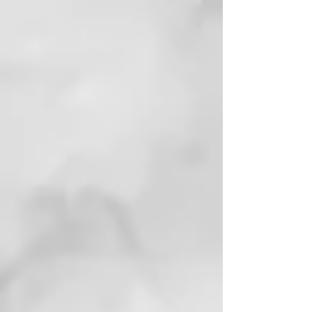
después de un tratamiento con
Mermaid Waves. Su fórmula
hidrata y nutre, facilitando el
peinado y eliminando nudos al
instante. Contiene ingredientes
que promueven rizos suaves,
brillo y control del frizz. Además,
incluye aceite de girasol y una
mezcla de 10 aceites exóticos para
garantizar suavidad y brillo
duradero.
STYLING CREAM
Crema sin enjuague que deja los
rizos definidos, sueltos y
controlados por más tiempo.
Contiene un fijador de alto
rendimiento que no deja una
película rígida, además de agentes
hidratantes y manteca de karité
para nutrir y suavizar el cabello.
Ayuda a reducir el frizz y facilita