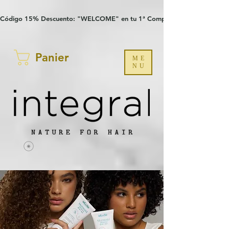
Verification: 97a30386b8a1fa77
G-YHZRM6P8WP
Código 15% Descuento: "WELCOME" en tu 1ª Compra
Panier
ME
NU