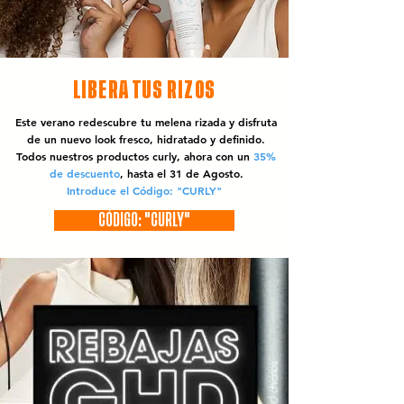
LIBERA TUS RIZOS
Este verano redescubre tu melena rizada y disfruta
de un nuevo look fresco, hidratado y definido.
Todos nuestros productos curly, ahora con un
35%
de descuento
, hasta el 31 de Agosto.
Introduce el Código: "CURLY"
CÓDIGO: "CURLY"