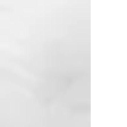
dedos ofrecen un buen agarre
para todos los tamaños de dedos.
Las tijeras para la piel están
hechas de acero C45 reciclado
con una superficie sin níquel y se
fabrican para usted en Solingen.
MATERIALES
Acero C45 reciclado de alta
calidad (
sin níquel
).