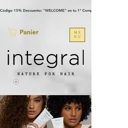
Verification: 97a30386b8a1fa77
G-YHZRM6P8WP
Código 15% Descuento: "WELCOME" en tu 1ª Compra
Panier
ME
NU