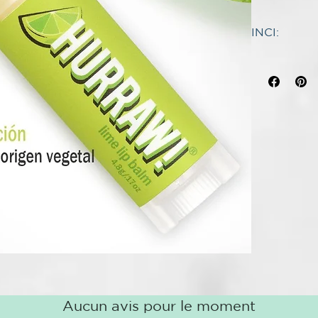
71% orgánico 
INCI:
Certificado 
INGREDIENT
Aceite de sem
¡Pequeños gi
cerifera cera 
semilla de Ri
Como exprimir
Theobroma ca
recordar esos 
de prado), ac
da a nuestro 
fruta de Olea
(lima), tocofe
Almacenamient
Geraniol ‡, L
artificial so
esencial)
rápidamente 
* ingrediente
lugar fresco 
Hurraw Balm 
posteriores a
Agricultura 
Natural certi
la UE).
El aceite ese
sensible a la
Aucun avis pour le moment
seguridad de 