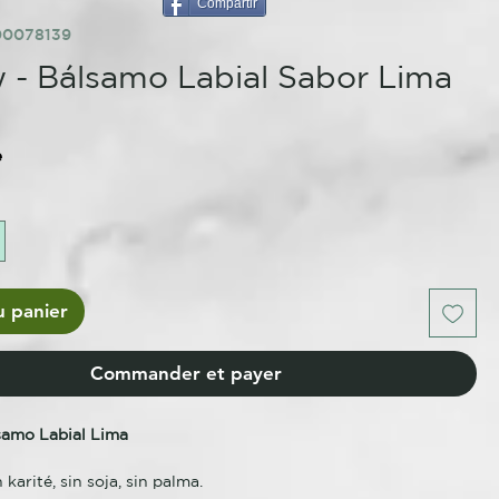
Compartir
00078139
 - Bálsamo Labial Sabor Lima
e
u panier
Commander et payer
samo Labial Lima
n karité, sin soja, sin palma.