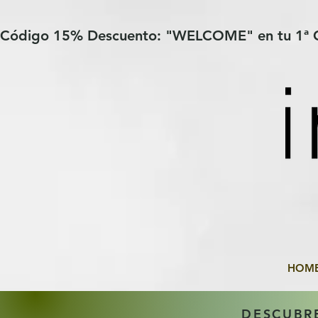
Verification: 97a30386b8a1fa77
G-YHZRM6P8WP
Código 15% Descuento: "WELCOME" en tu 1ª
HOM
DESCUBR