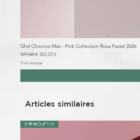
Ghd Chronos Max - Pink Collection Rosa Pastel 2026
Prix original
Prix promotionnel
379,00 €
303,20 €
TVA Incluse
Articles similaires
🩷💗💓💞💕💘🩷