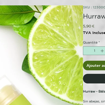
SKU : 12300
Hurraw
Prix
5,90 €
TVA Inclus
Quantité
*
Ajouter a
Hurraw - Bál
Sin abejas, si