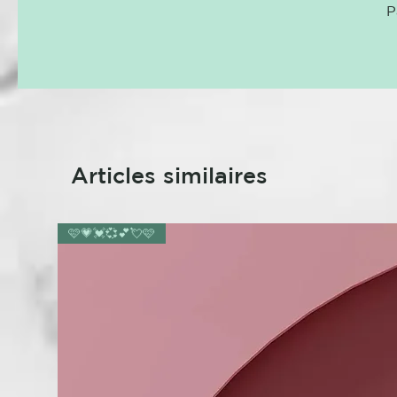
P
Articles similaires
🩷💗💓💞💕💘🩷