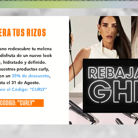
ERA TUS RIZOS
rano redescubre tu melena
 disfruta de un nuevo look
o, hidratado y definido.
uestros productos curly,
con un
35% de descuento
,
sta el 31 de Agosto.
uce el Código: "CURLY"
CÓDIGO: "CURLY"