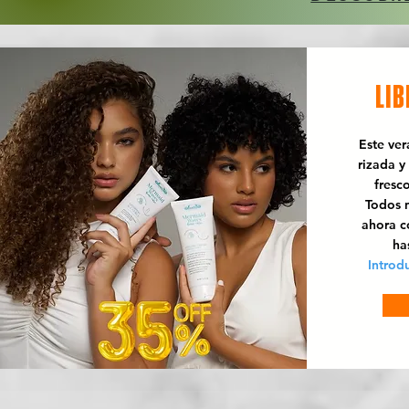
LIB
Este ve
rizada y
fresc
Todos n
ahora 
ha
Introd