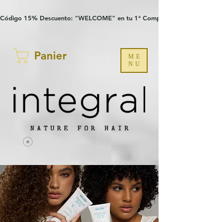
Verification: 97a30386b8a1fa77
G-YHZRM6P8WP
Código 15% Descuento: "WELCOME" en tu 1ª Compra
Panier
ME
NU