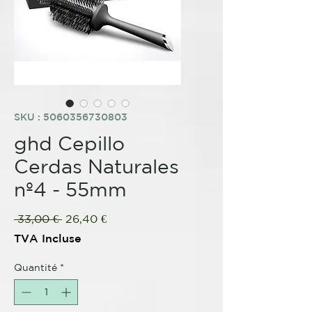
SKU : 5060356730803
ghd Cepillo
Cerdas Naturales
nº4 - 55mm
Prix
Prix
 33,00 € 
26,40 €
original
promotionnel
TVA Incluse
Quantité
*