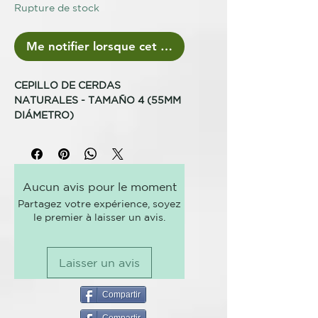
Rupture de stock
Me notifier lorsque cet article est disponible
CEPILLO DE CERDAS
NATURALES - TAMAÑO 4 (55MM
DIÁMETRO)
Un secado más suave para cabello
extra largo
Aucun avis pour le moment
Mejor para... El barril maxi del
Partagez votre expérience, soyez
cepillo de tamaño 4, con un
le premier à laisser un avis.
diámetro de 55mm, es ideal para
el pelo largo y extra largo, o para
crear mucho volumen en peinados
Laisser un avis
con melenas de medias a largas.
Gracias a sus cerdas naturales,
obtendrás un acabado más suave.
Compartir