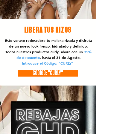
LIBERA TUS RIZOS
Este verano redescubre tu melena rizada y disfruta
de un nuevo look fresco, hidratado y definido.
Todos nuestros productos curly, ahora con un
35%
de descuento
, hasta el 31 de Agosto.
Introduce el Código: "CURLY"
CÓDIGO: "CURLY"