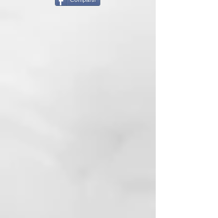
Compartir
Para utilizar... Seca el cabello
hasta que esté seco al 80%.
Trabaja con secciones de tamaño
mediano, coloca el cepillo en la
raíz y dirige el flujo de aire del
secador hacia el barril. Mantén la
tensión mientras deslizas el
cepillo, apuntando siempre hacia
el barril a medida que avanzas.
Consejo de estilo... Reaviva el
volumen de tu melena entre
lavados rociando el spray de
volumen ghd pick me up en la raíz
con el cabello seco. A
continuación, levanta las
secciones con el cepillo de cerdas
naturales tamaño 4 y seca
completamente.