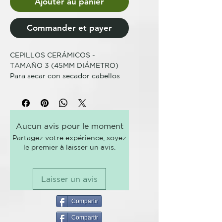
Ajouter au panier
Commander et payer
CEPILLOS CERÁMICOS -
TAMAÑO 3 (45MM DIÁMETRO)
Para secar con secador cabellos
largos.
Mejor para... El barril grande del
cepillo de tamaño 3 es mejor para
secar con secador el cabello más
Aucun avis pour le moment
largo. Este cepillo con barril de
Partagez votre expérience, soyez
cerámica conserva el calor para
le premier à laisser un avis.
permitir un secado más
rápido. Para utilizar... Seca el
cabello hasta que esté seco al
Laisser un avis
80%. Trabajando con secciones
medianas, coloca el cepillo en la
zona de la raíz y dirige el calor del
Compartir
secador de pelo hacia el barril.
Compartir
Mantén la tensión mientras