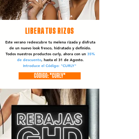
LIBERA TUS RIZOS
Este verano redescubre tu melena rizada y disfruta
de un nuevo look fresco, hidratado y definido.
Todos nuestros productos curly, ahora con un
35%
de descuento
, hasta el 31 de Agosto.
Introduce el Código: "CURLY"
CÓDIGO: "CURLY"