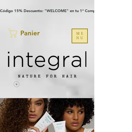
Verification: 97a30386b8a1fa77
G-YHZRM6P8WP
Código 15% Descuento: "WELCOME" en tu 1ª Compra
Panier
ME
NU