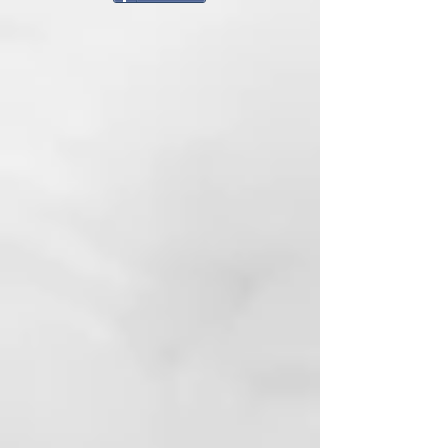
desplazas el cepillo por el pelo,
dirigiendo el calor hacia el barril a
medida que avanzas. Consejo de
estilo... Para crear ondas suaves,
seca cada sección (como se
detalla más arriba) y luego
envuelve el cepillo con el cabello.
Dirige el calor de tu secador hacia
el barril del cepillo y, a
continuación, deja que se enfríe
durante 30 segundos. Utiliza la
opción de aire frío en tu secador
antes de desenrollar suavemente
la sección.
CARACTERÍSTICAS
Barril de cerámica hueco con
respiradero
barril de 45 mm de diámetro
Tacto suave, mango con
acabado antideslizante