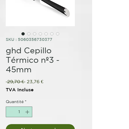
SKU : 5060356730377
ghd Cepillo
Térmico nº3 -
45mm
Prix
Prix
 29,70 € 
23,76 €
original
promotionnel
TVA Incluse
Quantité
*