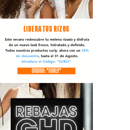
LIBERA TUS RIZOS
Este verano redescubre tu melena rizada y disfruta
de un nuevo look fresco, hidratado y definido.
Todos nuestros productos curly, ahora con un
35%
de descuento
, hasta el 31 de Agosto.
Introduce el Código: "CURLY"
CÓDIGO: "CURLY"