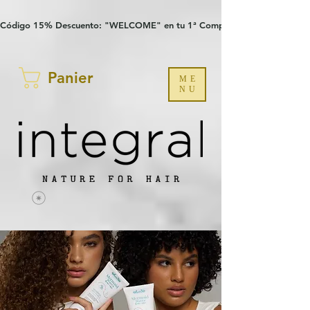
Verification: 97a30386b8a1fa77
G-YHZRM6P8WP
Código 15% Descuento: "WELCOME" en tu 1ª Compra
Panier
ME
NU