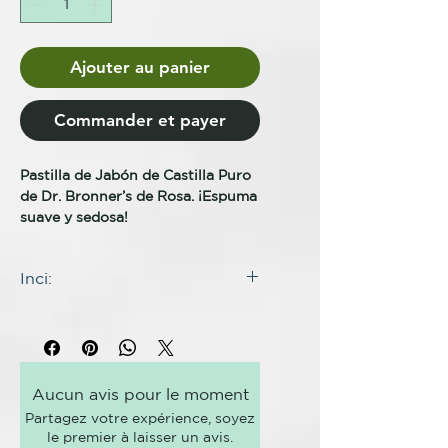
Ajouter au panier
Commander et payer
Pastilla de Jabón de Castilla Puro
de Dr. Bronner’s de Rosa. ¡Espuma
suave y sedosa!
Floral y fresca, con un toque de
Inci:
dulzura, nuestra Pastilla de Jabón
de Castilla Puro de Rosa está
INGREDIENTES
hecha con ingredientes
Aceite de coco orgánico*, aceite
certificados de comercio justo y
de palma orgánico*, hidróxido de
aceite de semilla de cáñamo
sodio**, agua, aceite de oliva
orgánico cultivado en EE. UU.
Aucun avis pour le moment
orgánico*, fragancia de rosa
para una espuma suave que no
Partagez votre expérience, soyez
natural, aceite de semilla de
reseca la piel. Biodegradable en
le premier à laisser un avis.
cáñamo orgánico, aceite de jojoba