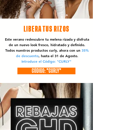
LIBERA TUS RIZOS
Este verano redescubre tu melena rizada y disfruta
de un nuevo look fresco, hidratado y definido.
Todos nuestros productos curly, ahora con un
35%
de descuento
, hasta el 31 de Agosto.
Introduce el Código: "CURLY"
CÓDIGO: "CURLY"