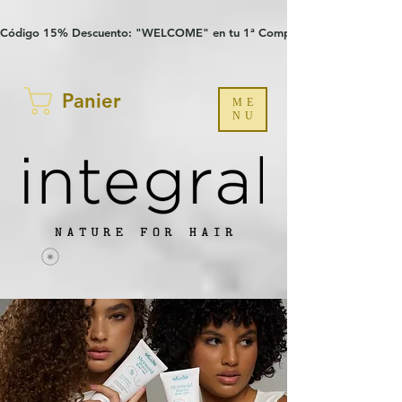
Verification: 97a30386b8a1fa77
G-YHZRM6P8WP
Código 15% Descuento: "WELCOME" en tu 1ª Compra
Panier
ME
NU