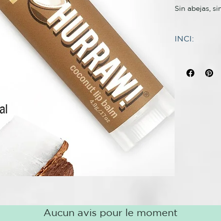
Sin abejas, si
71 % orgánico
INCI:
Certificado 
INGREDIENT
Aceite de sem
El rico aceit
cerifera cera 
mantiene en l
semilla de Ri
Theobroma ca
Un toque suti
de prado), ac
fruta de Olea
Almacenamient
de Helianthu
artificial so
* ingrediente
rápidamente 
Hurraw Balm 
lugar fresco 
Agricultura 
posteriores a
Natural certi
la UE).
Elaborado co
Aucun avis pour le moment