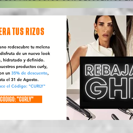
ERA TUS RIZOS
rano redescubre tu melena
 disfruta de un nuevo look
o, hidratado y definido.
uestros productos curly,
con un
35% de descuento
,
sta el 31 de Agosto.
uce el Código: "CURLY"
CÓDIGO: "CURLY"