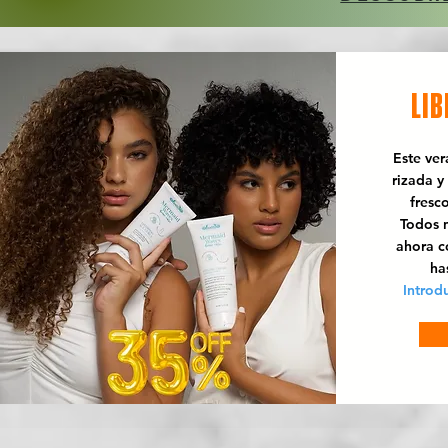
LIB
Este ve
rizada y
fresc
Todos n
ahora 
ha
Introd