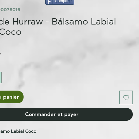
Compartir
00078016
de Hurraw - Bálsamo Labial
 Coco
e
u panier
Commander et payer
samo Labial Coco