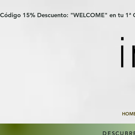
Verification: 97a30386b8a1fa77
G-YHZRM6P8WP
Código 15% Descuento: "WELCOME" en tu 1ª
HOM
DESCUBR