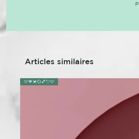
P
Articles similaires
🩷💗💓💞💕💘🩷