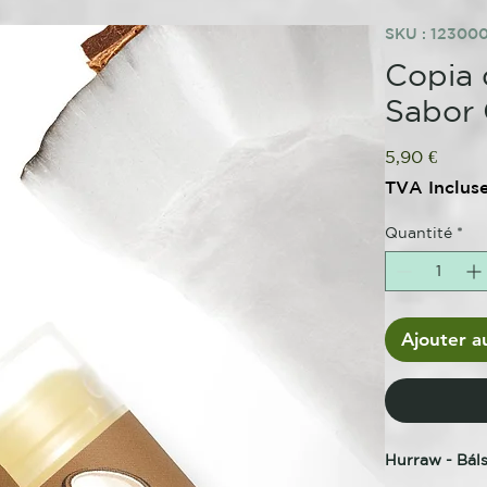
SKU : 12300
Copia 
Sabor
Prix
5,90 €
TVA Inclus
Quantité
*
Ajouter a
Hurraw - Bál