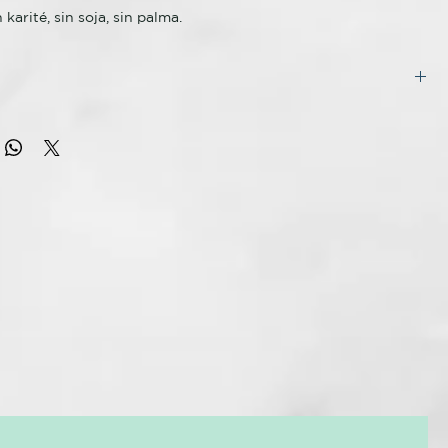
n karité, sin soja, sin palma.
 certificado.
Ecocert COSMOS: 100 % de origen natural.
ES
illa de Carthamus tinctorius (cártamo) *, cera de Euphorbia
e de coco puro realza el fabuloso sabor de este bálsamo y lo
(candellia), aceite de Cocos nucifera (coco) *, aceite de
a cima de nuestra lista de los más vendidos.
cinus communis (ricino) *, Mantequilla de semillas de
cao (cacao) *, aceite de semilla de Limnanthes alba (espuma
l, ligeramente tostado... la perfección del coco.
eite de semilla de Simmondsia chinensis (jojoba) *, aceite de
 europaea (oliva) *, sabor / aroma, tocoferol, aceite de semilla
o y vida útil: Tanto la luz solar como la iluminación
s annuus (girasol)
n los mayores enemigos del bálsamo labial y degradan
 orgánico certificado 71% orgánico 14% silvestre 100% natural
sus aceites. Para una óptima conservación, guárdelo en un
está certificado como orgánico por el Departamento de
y oscuro (15-21 °C). Consumir dentro de los 12 meses
de Montana (Regulaciones Orgánicas del USDA) y COSMOS
 su apertura para una mejor calidad.
ficado por Ecocert (Organismo de Certificación Orgánica de
n ingredientes orgánicos, veganos y crudos.™