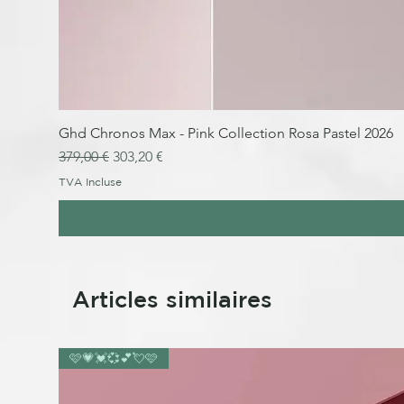
Ghd Chronos Max - Pink Collection Rosa Pastel 2026
Prix original
Prix promotionnel
379,00 €
303,20 €
TVA Incluse
Articles similaires
🩷💗💓💞💕💘🩷