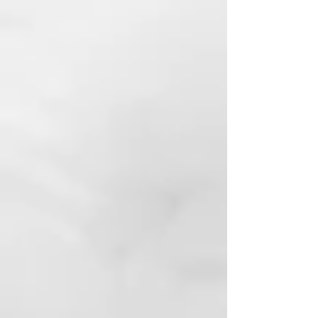
extremadamente suave con la piel,
sino también hipoalergénico y
antibacteriano, por lo que es
perfecto para todo tipo de pieles,
incluso las más sensibles.
El bambú es una de las plantas de
crecimiento más rápido del
mundo y no necesita pesticidas ni
mucha agua para crecer. Esto
significa que nuestro guante de
masaje no sólo es bueno para la
piel, sino también para la
naturaleza. El guante de masaje
está disponible en dos colores:
blanco o verde. El color que te
toque es una sorpresa.
MATERIALES
Fibra de Bambu