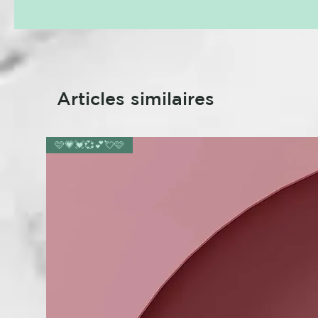
Articles similaires
🩷💗💓💞💕💘🩷