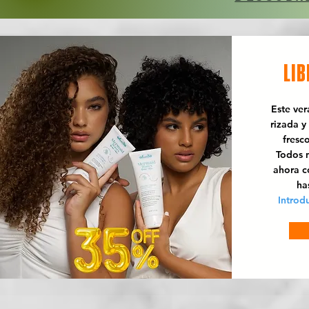
LIB
Este ve
rizada y
fresc
Todos n
ahora 
ha
Introd