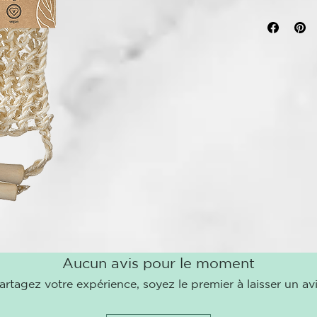
circulación s
se ha desarro
circulación s
Fabricado con
suave e ideal
superficie ru
mientras la m
renovación cel
Las asas erg
de modo que 
de difícil ac
eficazmente l
El cinturón d
resulta espec
La elección r
Aucun avis pour le moment
productos nat
artagez votre expérience, soyez le premier à laisser un avi
MATERIALES
Fibras de sis