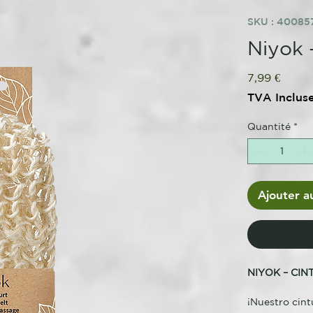
SKU : 4008
Niyok 
Prix
7,99 €
TVA Inclus
Quantité
*
Ajouter a
NIYOK – CI
¡Nuestro cintu