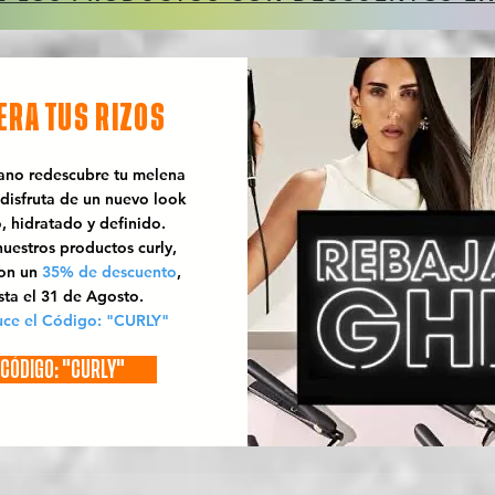
ERA TUS RIZOS
rano redescubre tu melena
 disfruta de un nuevo look
o, hidratado y definido.
uestros productos curly,
con un
35% de descuento
,
sta el 31 de Agosto.
uce el Código: "CURLY"
CÓDIGO: "CURLY"