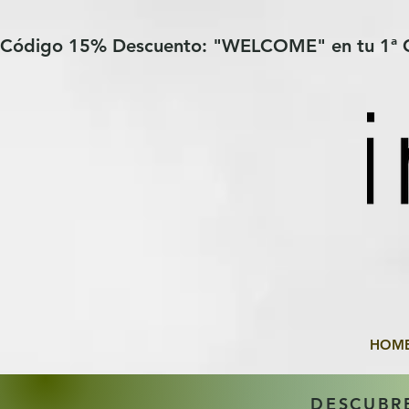
Verification: 97a30386b8a1fa77
G-YHZRM6P8WP
Código 15% Descuento: "WELCOME" en tu 1ª
HOM
DESCUBR