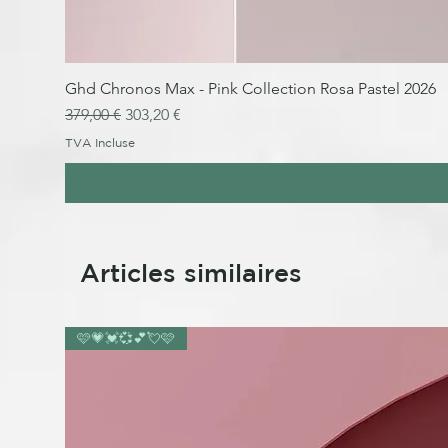
Ghd Chronos Max - Pink Collection Rosa Pastel 2026
Prix original
Prix promotionnel
379,00 €
303,20 €
TVA Incluse
Articles similaires
🩷💗💓💞💕💘🩷