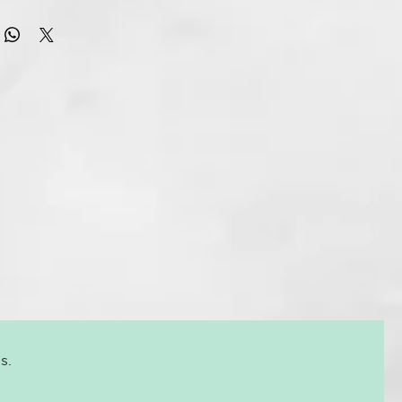
anguínea.Es una herramienta de bienestar de alta calidad que
llado especialmente para revitalizar la piel y favorecer la
anguínea.
 fibras naturales de sisal, que es un material firme pero
 para el cuidado de la piel. El cinturón de masaje tiene una
gosa que elimina eficazmente las células muertas de la piel
asajea suavemente. Esta acción exfoliante favorece la
ular y deja la piel suave y flexible.
onómicas del cinturón permiten un manejo cómodo y preciso,
se pueden masajear sin esfuerzo incluso las zonas del cuerpo
ceso. La longitud del cinturón está optimizada para alcanzar
a espalda, los hombros y otras partes del cuerpo.
e masaje es fácil de limpiar y se seca rápidamente, por lo que
ialmente higiénico y práctico para el uso diario.
espetuosa con el medio ambiente para quienes valoran los
urales y sostenibles.
s.
al biodegradables procedentes de hojas de agave.