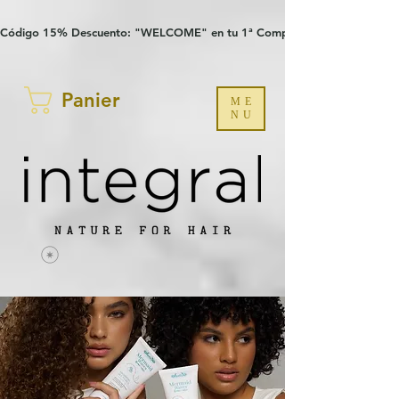
Verification: 97a30386b8a1fa77
G-YHZRM6P8WP
Código 15% Descuento: "WELCOME" en tu 1ª Compra
Panier
ME
NU