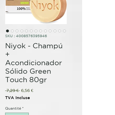
SKU : 4008576395946
Niyok - Champú
+
Acondicionador
Sólido Green
Touch 80gr
Prix
Prix
 7,29 € 
6,56 €
original
promotionnel
TVA Incluse
Quantité
*