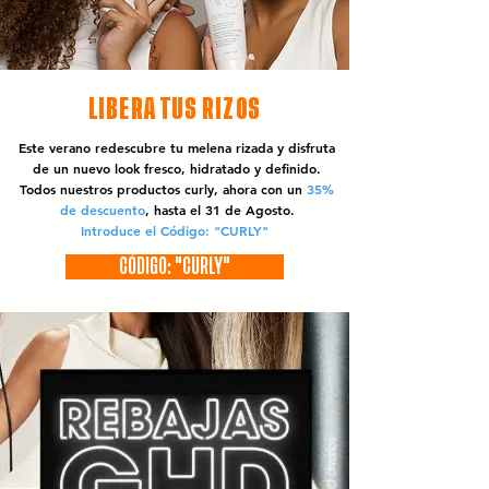
LIBERA TUS RIZOS
Este verano redescubre tu melena rizada y disfruta
de un nuevo look fresco, hidratado y definido.
Todos nuestros productos curly, ahora con un
35%
de descuento
, hasta el 31 de Agosto.
Introduce el Código: "CURLY"
CÓDIGO: "CURLY"