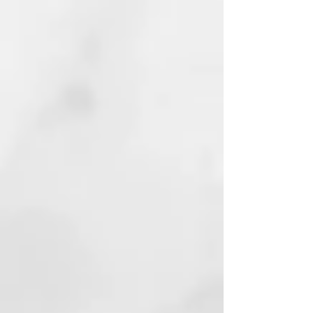
Secador profesional ultra-rápido
El motor más rápido y compacto
de ghd gira a 118.000 rpm² y es un
91% más pequeño⁵.
Tecnología ghd Halo™ con doble
flujo de aire
Un fluoj de aire frío envuelve el
aire caliente para un secado más
rápido, aportando sensación de
frescura en raíz y al tacto sin
daños por calor¹.
Potencia con control
Demasiada potencia provoca
encrespamiento, y demasiado
control un secado más lento. El
equilibrio perfecto se obtiene con
ghd Speed, diseñado para
proporcionar un flujo de aire
rápido y concentrado que permite