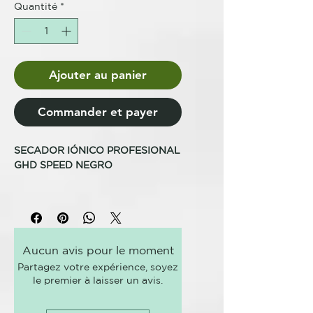
Quantité
*
Ajouter au panier
Commander et payer
SECADOR IÓNICO PROFESIONAL
GHD SPEED NEGRO
<< AÑADE EL CÓDIGO:
"EXTRAGHD" Y OBTÉN UN 5% DE
DESCUENTO EXTRA >>
Aucun avis pour le moment
Secador iónico profesional ultra-
Partagez votre expérience, soyez
rápido con tecnología ghd Halo™
le premier à laisser un avis.
y doble flujo de aire.
Potencia con control
Sensación de frescura en raíces