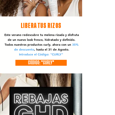
LIBERA TUS RIZOS
Este verano redescubre tu melena rizada y disfruta
de un nuevo look fresco, hidratado y definido.
Todos nuestros productos curly, ahora con un
35%
de descuento
, hasta el 31 de Agosto.
Introduce el Código: "CURLY"
CÓDIGO: "CURLY"