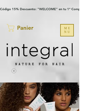
Verification: 97a30386b8a1fa77
G-YHZRM6P8WP
Código 15% Descuento: "WELCOME" en tu 1ª Compra
Panier
ME
NU