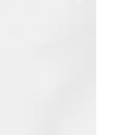
del ventilador al máximo vs
cabello secado al aire.
² En la velocidad máxima.
⁴ Con el concentrador de peinado
halo y en comparación con el
cabello castaño medio secado al
aire, dependiendo del uso del
consumidor.
⁵ vs ghd Helios.
⁶ vs cabello castaño medio secado
al aire, dependiendo del uso del
consumidor. (53 % en EE. UU.)
CARACTERÍSTICAS
¿Qué boquilla incluye ghd Speed?
ghd Speed incorpora la boquilla
Halo concentradora de
65mm para que puedas disfrutar
de una experiencia de peinado
óptima y conseguir resultados
más brillantes y duraderos.