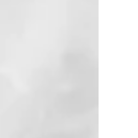
un secado ultra-rápido y un
acabado profesional suave.
Doble flujo de aire caliente y frío
El doble flujo de aire cuenta con
dos capas: la mayor parte pasa
por el centro y se calienta,
mientras que una capa exterior
más pequeña, permanece fría.
Sensación de frescura
Un halo de aire frío rodea el flujo
de aire caliente, protegiendo tu
cuero cabelludo del calor y
proporcionando una experiencia
de secado más fresca y cómoda,
para que puedas peinar más cerca
de la raíz sin preocupaciones.
Frío al tacto
Gracias a la tecnología con doble