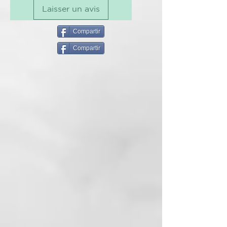
Laisser un avis
y al tacto
Sin daño por calor¹
Compartir
TECNOLOGÍA
Compartir
Secador de pelo profesional ghd
Speed
Nuestro secador de pelo más
rápido hasta la fecha: descubre
una nueva era del secado con el
secador iónico profesional ghd
Speed, que incorpora la
innovadora tecnología ghd Halo™
con doble flujo de aire, y une
potencia y control para ofrecer
sensación de frescura al tacto, sin
daño por calor¹. Transforma tu
rutina de peinado con un secado
ultra-rápido y resultados
brillantes, suaves y con un
acabado profesional de salón.