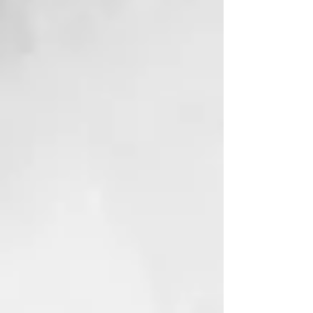
veces⁴ así como alisar el cabello
con precisión, manteniéndose frío
al tacto.
Los accesorios adicionales se
venden por separado para ampliar
aún más tus opciones de peinado.
Respaldado por una garantía de 3
años, el secador iónico más rápido
hasta la fecha, ghd Speed, es la
herramienta definitiva para lograr
secados ultra-rápidos, cómodos y
con calidad profesional en cada
uso.
¹ No se detectaron daños térmicos
tras 3 pasadas de secado con un
cepillo plano y una boquilla
concentradora de peinado halo
con la temperatura y la velocidad