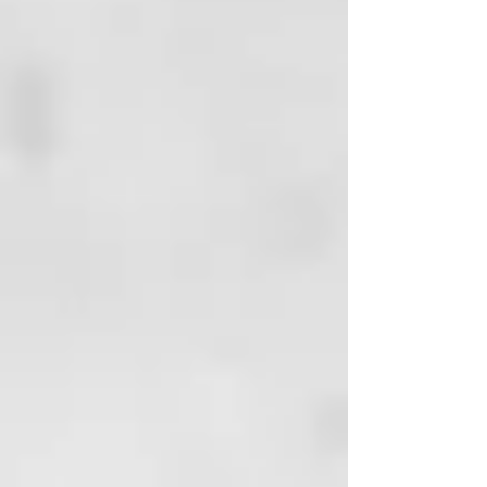
Equilibrio entre potencia y
velocidad
Desarrollado por nuestros
ingenieros en colaboración con
estilistas profesionales de ghd,
más de 4.000 consumidores
participaron en las pruebas y el
desarrollo del secador ghd Speed.
Diseñado para ofrecer un secado
ultra-rápido:
hemos probado
cientos de secadores y ninguno se
acerca a la velocidad de ghd
Speed
. Impulsado por nuestro
motor más rápido de última
generación, que gira a 118.000
RPM², ghd Speed genera un flujo
de aire de alta presión de hasta
176 km/h, secando el cabello
rápidamente desde la raíz hasta
las puntas con el equilibrio
perfecto entre velocidad, potencia