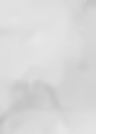
La potencia se une al control con
un diseño inteligente que incluye
cuatro ajustes de temperatura,
cuatro velocidades, shot de aire
frío y una memoria inteligente que
recuerda y bloquea los últimos
ajustes utilizados cuando se
activa el botón de bloqueo,
permitiéndote retomar
exactamente donde lo dejaste y
sacar el máximo partido a tu
secador ghd.
¿Qué incluye la caja de ghd
Speed?
Junto a tu secador ghd Speed
negro, recibirás la boquilla
magnética ghd Halo, con un
diseño contorneado que canaliza
el aire caliente y frío por separado
para elevar las raíces hasta x2,2