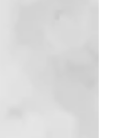
flujo de aire ghd Halo™, la
refrigeración activa mantiene el
barril exterior y los accesorios
magnéticos fríos al tacto, lo que
proporciona una experiencia más
cómoda de uso. Mantén la
velocidad a tu gusto,
directamente desde el barril, para
un control preciso y un peinado
sin esfuerzo.
Diseñado por profesionales para
profesionales
ghd Speed ha sido diseñado por
expertos en colaboración con
estilistas profesionales para
ofrecer el equilibrio perfecto entre
potencia, control y velocidad.
Peinados que duran todo el día
El secador profesional ghd Speed,
alisa y sella la cutícula del cabello