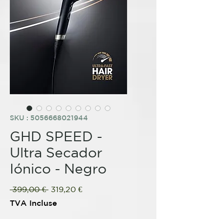
SKU : 5056668021944
GHD SPEED -
Ultra Secador
Iónico - Negro
Prix
Prix
 399,00 € 
319,20 €
original
promotionnel
TVA Incluse