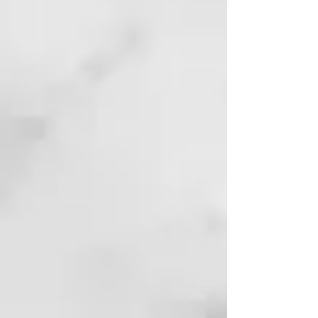
y control.
Resultados rápidos
El secador de cabello profesional
ghd Speed permite resultados
ultra-rápidos sin calor extremo.
Un halo de aire frío rodea el flujo
de aire caliente, permitiéndote
acercarte más que nunca a las
raíces y protegiendo el cuero
cabelludo para un secado más
fresco y delicado. El barril del
secador y los accesorios
magnéticos, permanecen fríos al
tacto incluso en la temperatura
más alta, para que puedas sujetar
tu ghd Speed como prefieras y
disfrutar de un peinado cómodo y
sin esfuerzo. Esto lo convierte en
el secador de cabello ideal para
acabados pulidos y con mayor
volumen.