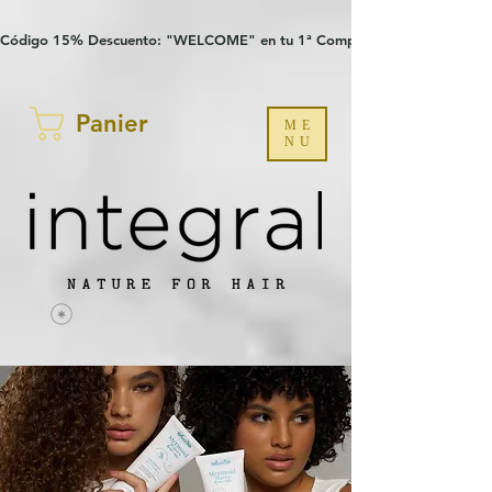
Verification: 97a30386b8a1fa77
G-YHZRM6P8WP
Código 15% Descuento: "WELCOME" en tu 1ª Compra
Panier
ME
NU