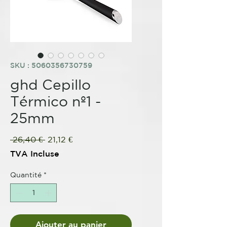
SKU : 5060356730759
ghd Cepillo
Térmico nº1 -
25mm
Prix
Prix
 26,40 € 
21,12 €
original
promotionnel
TVA Incluse
Quantité
*
Ajouter au panier