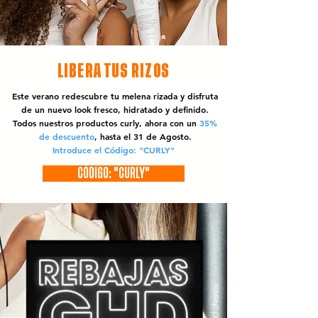
LIBERA TUS RIZOS
Este verano redescubre tu melena rizada y disfruta
de un nuevo look fresco, hidratado y definido.
Todos nuestros productos curly, ahora con un
35%
de descuento
, hasta el 31 de Agosto.
Introduce el Código: "CURLY"
CÓDIGO: "CURLY"