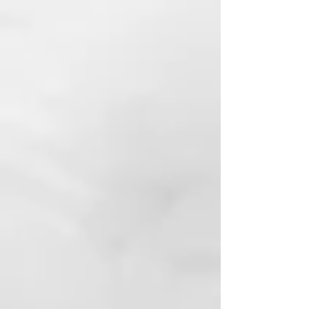
secciones pequeñas, coloca el
cepillo en la zona de la raíz y
dirige el calor del secador de pelo
hacia el barril. Mantén la tensión
mientras desplazas el cepillo por
el pelo, dirigiendo el calor hacia el
barril a medida que
avanzas. Consejo de
estilo... Mantén siempre la boquilla
en el secador cuando seques el
cabello. Para un secado elegante,
tira del cepillo hacia abajo a
través de tu cabello, tira hacia
arriba si deseas crear más
volumen.
CARACTERÍSTICAS
Barril de cerámica hueco con
respiradero
barril de 25 mm de diámetro
Tacto suave, mango con