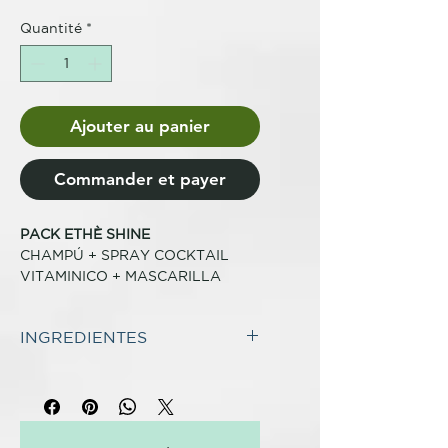
Quantité
*
Ajouter au panier
Commander et payer
PACK ETHÈ SHINE
CHAMPÚ + SPRAY COCKTAIL
VITAMINICO + MASCARILLA
FÓRMULA VEGANA, SIN
INGREDIENTES
SULFATOS, SIN PARABENES,
ENVASE BIODEGRADABLE DE
INCI SHAMPOO SHINE:
AQUA
CAÑA DE AZÚCAR
(WATER), CETEARYL ALCOHOL,
PEG-40 HYDROGENATED
CASTOR OIL, CETYL ESTERS,
ethè - SHINE