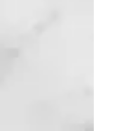
cabellos tratados y teñidos,
HYDROLYZED WHEAT PROTEIN,
resaltando sus reflejos. Para
GLYCERIN, ETHYLHEXYL
conseguir un color vivo y brillante
METHOXYCINNAMATE,
de forma duradera.
LAURETH-2, PEG/PPG-120/10
TRIMETHYLOLPROPANE
Modo de empleo:
TRIOLEATE TOCOPHERYL,
Aplicar sobre el pelo húmedo bien
ACETATE, MORINGA
escurrido. Dejar que el producto
PTERYGOSPERMA SEED
actúe de cinco a diez minutos.
EXTRACT, BENZYL ALCOHOL.
Aclarar con agua abundante.
INCI SPRAY SHINE
: AQUA
(WATER), HYDROXYPROPYL
STARCH PHOSPHATE, CETEARYL
ALCOHOL, BEHENTRIMONIUM
CHLORIDE, QUATERNIUM-87,
CETYL ESTERS, PARFUM
(FRAGRANCE),
PHENOXYETHANOL, ISOPROPYL
ALCOHOL, PROPYLENE GLYCOL,
ETHYLHEXYLGLYCERIN, BENZYL
SALICYLATE, ETHYLHEXYL
METHOXYCINNAMATE, CALCIUM