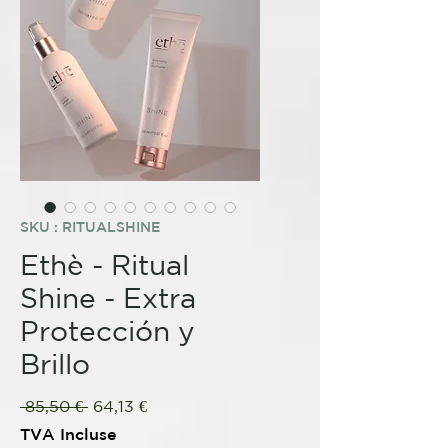
SKU : RITUALSHINE
Ethè - Ritual
Shine - Extra
Protección y
Brillo
Prix
Prix
 85,50 € 
64,13 €
original
promotionnel
TVA Incluse