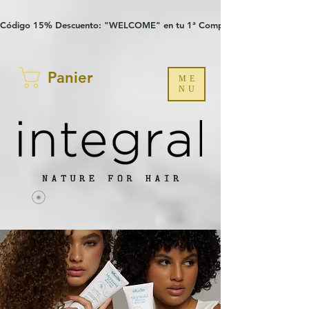
Verification: 97a30386b8a1fa77
G-YHZRM6P8WP
Código 15% Descuento: "WELCOME" en tu 1ª Compra
Panier
ME
NU