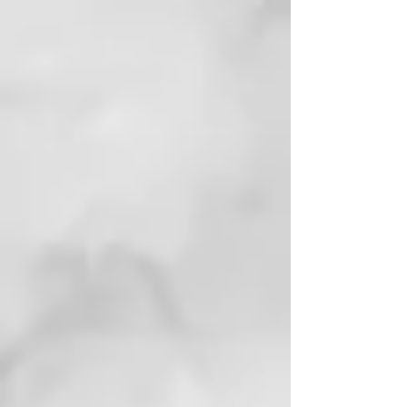
ALUMINUM BOROSILICATE,
GLYCERIN, CITRUS AURANTIUM
DULCIS (ORANGE) FRUIT
EXTRACT SILICA, TOCOPHERYL
ACETATE, CI 77891 (TITANIUM
DIOXIDE), MORINGA
PTERYGOSPERMA SEED
EXTRACT, TIN OXIDE, BENZYL
ALCOHOL