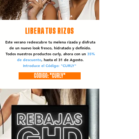
LIBERA TUS RIZOS
Este verano redescubre tu melena rizada y disfruta
de un nuevo look fresco, hidratado y definido.
Todos nuestros productos curly, ahora con un
35%
de descuento
, hasta el 31 de Agosto.
Introduce el Código: "CURLY"
CÓDIGO: "CURLY"