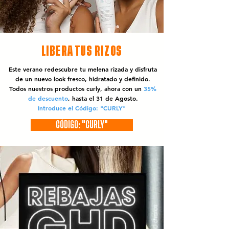
LIBERA TUS RIZOS
Este verano redescubre tu melena rizada y disfruta
de un nuevo look fresco, hidratado y definido.
Todos nuestros productos curly, ahora con un
35%
de descuento
, hasta el 31 de Agosto.
Introduce el Código: "CURLY"
CÓDIGO: "CURLY"