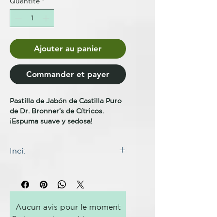
Quantité
*
Ajouter au panier
Commander et payer
Pastilla de Jabón de Castilla Puro
de Dr. Bronner’s de Cítricos.
¡Espuma suave y sedosa!
Olor fresco y brillante: ¡una
Inci:
mezcla vigorizante de aceites
orgánicos de naranja, limón y
INGREDIENTES
lima! Nuestra Pastilla de Jabón de
Aceite de coco orgánico*, aceite
Castilla Puro de Cítricos está
de palma orgánico*, hidróxido de
hecha con ingredientes
sodio**, agua, aceite de oliva
certificados de comercio justo y
Aucun avis pour le moment
orgánico*, aceite de naranja
aceite de semilla de cáñamo