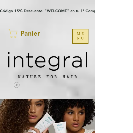
Verification: 97a30386b8a1fa77
G-YHZRM6P8WP
Código 15% Descuento: "WELCOME" en tu 1ª Compra
Panier
ME
NU