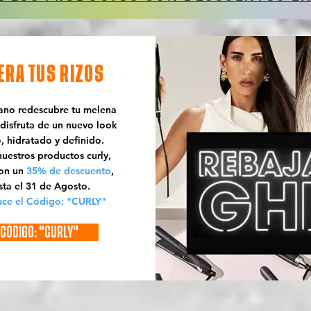
ERA TUS RIZOS
rano redescubre tu melena
 disfruta de un nuevo look
o, hidratado y definido.
uestros productos curly,
con un
35% de descuento
,
sta el 31 de Agosto.
uce el Código: "CURLY"
CÓDIGO: "CURLY"