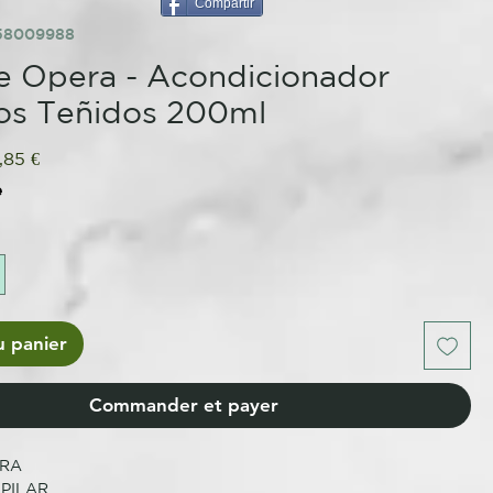
Compartir
258009988
 Opera - Acondicionador
os Teñidos 200ml
x
Prix
,85 €
ginal
promotionnel
e
u panier
Commander et payer
ERA
PILAR