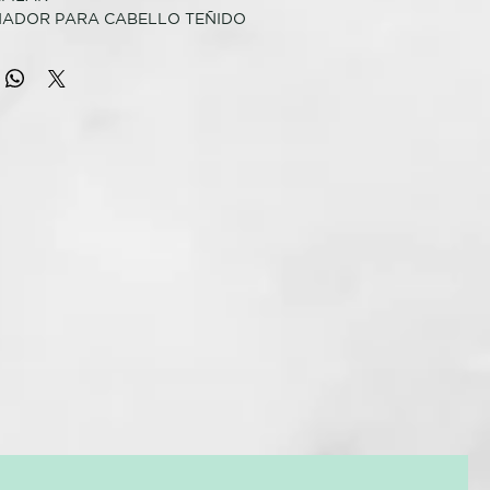
NADOR PARA CABELLO TEÑIDO
nredante, aporta hidratación y brillo al cabello teñido,
 con una fragancia exclusiva que recuerda a la ropa tendida
uecido con extracto de helenio y protector de enlaces,
illo y la intensidad del color y fortalece el cabello. Fórmula
 ml
SO
 el cabello húmedo y dejar actuar unos minutos. Enjuagar