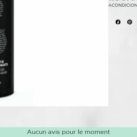
ACONDICIO
Ligero y dese
envolviéndolo
al sol. Enriq
prolonga el br
profesional.
Tamaño: 200
MODO DE U
Aplicar sobre
bien.
Aucun avis pour le moment