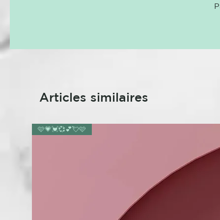
P
Articles similaires
🩷💗💓💞💕💘🩷