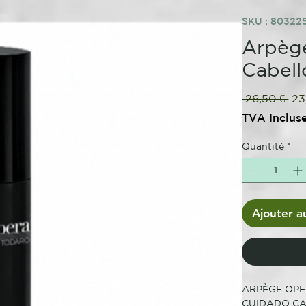
SKU : 8032
Arpège
Cabell
Pri
 26,50 € 
23
ori
TVA Inclus
Quantité
*
Ajouter a
ARPÈGE OP
CUIDADO CA