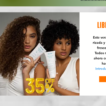
LIB
Este ve
rizada y
fresc
Todos n
ahora 
ha
Introd