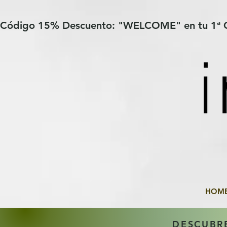
Verification: 97a30386b8a1fa77
G-YHZRM6P8WP
Código 15% Descuento: "WELCOME" en tu 1ª
HOM
DESCUBR