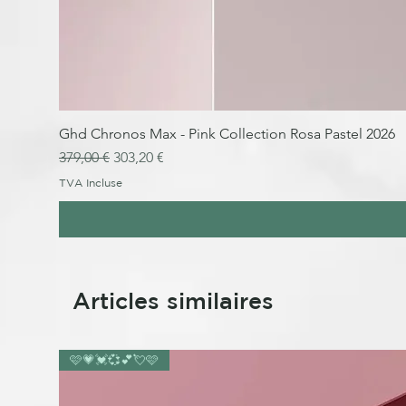
Ghd Chronos Max - Pink Collection Rosa Pastel 2026
Prix original
Prix promotionnel
379,00 €
303,20 €
TVA Incluse
Articles similaires
🩷💗💓💞💕💘🩷