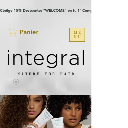
Verification: 97a30386b8a1fa77
G-YHZRM6P8WP
Código 15% Descuento: "WELCOME" en tu 1ª Compra
Panier
ME
NU