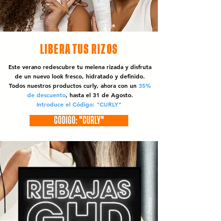
LIBERA TUS RIZOS
Este verano redescubre tu melena rizada y disfruta
de un nuevo look fresco, hidratado y definido.
Todos nuestros productos curly, ahora con un
35%
de descuento
, hasta el 31 de Agosto.
Introduce el Código: "CURLY"
CÓDIGO: "CURLY"