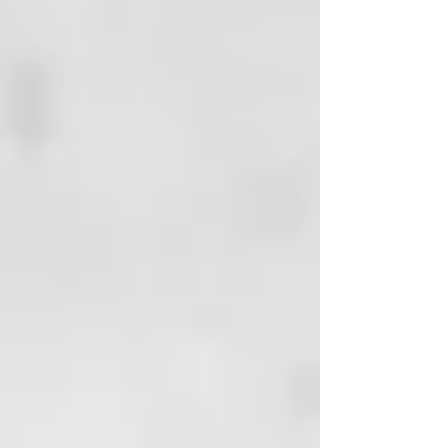
acacia
orgánica
(Acacia
senegal
g
um
):
La goma de acacia o goma
arábiga, derivada del árbol de
acacia del Senegal, se utiliza como
un agente fijador del eyeliner Zao.
Manteca
de
Karité
orgánica
(
Butyrospermu
m
parkii
(
shea
) butter):
La
Manteca de Karité es un estracto
de las frutas de karité un árbol
que crece solo en el oeste de
África. Su compoooosición de
ácidos grasos le otorga
propiedades hidratantes y
nutritivas. Se recomienda como
estimulante de la cicatrización de
heridas, protector contras rayos
UV y calmante.
INGREDIENTES EYELINERS
ROTULADOR Y PUNTA