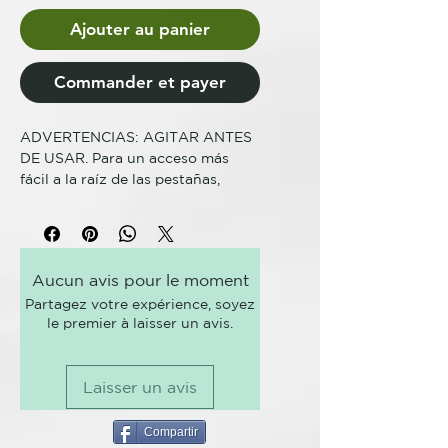
Ajouter au panier
Commander et payer
ADVERTENCIAS: AGITAR ANTES
DE USAR. Para un acceso más
fácil a la raíz de las pestañas,
cierra el párpado y estira
suavemente la piel hacia la ceja.
Empezando desde el centro del
ojo traza una línea de izquierda a
Aucun avis pour le moment
derecha, de esta manera es más
Partagez votre expérience, soyez
fácil obtener un trazo perfecto.
le premier à laisser un avis.
Tip: Para párpados pequeños
recomendamos una línea fina.
Cuanto más alto sea el párpado
Laisser un avis
más ancha puede ser la línea.
CANTIDAD: 4.5 gr / 0.15
oz. RECARGABLE: Si
Compartir