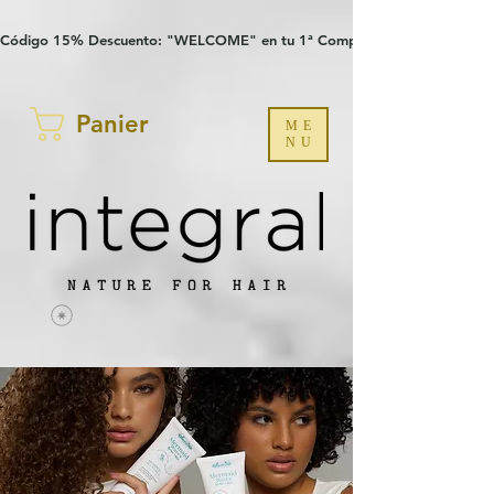
Verification: 97a30386b8a1fa77
G-YHZRM6P8WP
Código 15% Descuento: "WELCOME" en tu 1ª Compra
Panier
ME
NU