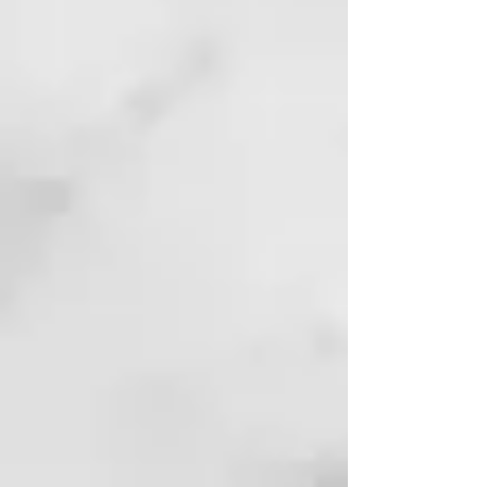
FINA: ALOE BARBADENSIS LEAF
JUICE*, PROPYLENE GLYCOL,
PARFUM (FRAGRANCE),
MAGNESIUM ALUMINUM
SILICATE, BAMBUSA VULGARIS
LEAF EXTRACT*, GLYCERIN**,
ACACIA SENEGAL GUM*,
BUTYROSPERMUM PARKII
(SHEA) BUTTER*, CETEARYL
OLIVATE, SORBITAN OLIVATE,
TOCOPHEROL, CI 77820
(SILVER). MAY CONTAIN +/-: CI
77491 (IRON OXIDES), CI 77492
(IRON OXIDES), CI 77499 (IRON
OXIDES), CI 77007
(ULTRAMARINES), CI 77289
(CHROMIUM HYDROXIDE
GREEN), CI 77019 (MICA).
*ingredients from organic farming.
**ingredientes orgánicos.