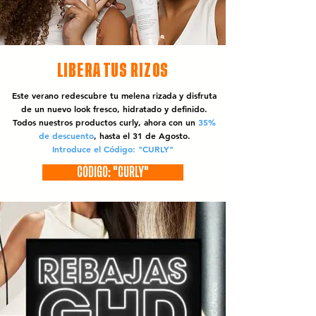
LIBERA TUS RIZOS
Este verano redescubre tu melena rizada y disfruta
de un nuevo look fresco, hidratado y definido.
Todos nuestros productos curly, ahora con un
35%
de descuento
, hasta el 31 de Agosto.
Introduce el Código: "CURLY"
CÓDIGO: "CURLY"