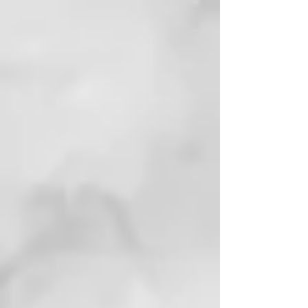
68 % DEL TOTAL DE LOS
INGREDIENTES PROVIENEN DE
AGRICULTURA ORGÁNICA.
100% DEL TOTAL DE LOS
INGREDIENTES SON DE ORIGEN
NATURAL
COSMOS ORGANIC certified by
Ecocert Greenlife according
COSMOS standard available at:
http://COSMOS.ecocert.com.