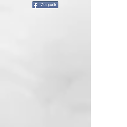
Compartir
INGREDIENTES PRINCIPALES:
Jugo
de Aloe
Vera
orgánico
(Aloe
barbadensis
l
eaf
juice
):
El Aloe Vera ha sido
reconocido como un
medicamento natural durante
siglos: trata la conjuntivitis y
otras alergias oculares. Coocido
por sus propiedades calmantes, el
jugo de Aloe Vera ecológico cuia
de tus pestañas a la vez que las
fortalece.
Agua
de
bambú
orgánica
(
Bambusa
vul
garis
leaf
extract
):
Producto de
destilación de hojas de bambú,
hidrata y suaviza el contorno de
los ojos.
Goma de