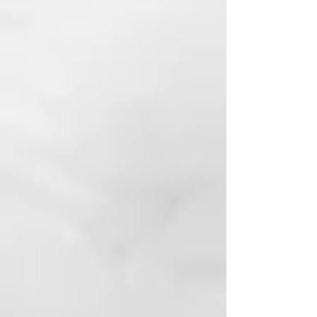
artificiales.
La estructura porosa de la piedra
es ideal para eliminar a fondo las
células muertas y las callosidades
sin irritar la piel.
Deja la piel suave, tersa y fresca.
La lava volcánica es un material
natural respetuoso con el medio
ambiente y duradero.
La piedra no se desgasta
rápidamente y puede utilizarse
durante mucho tiempo.
MATERIALES
Piedra Pómez (roca ígnea
volcánica)