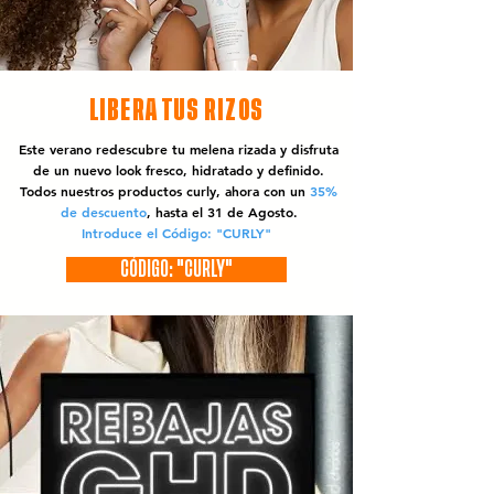
LIBERA TUS RIZOS
Este verano redescubre tu melena rizada y disfruta
de un nuevo look fresco, hidratado y definido.
Todos nuestros productos curly, ahora con un
35%
de descuento
, hasta el 31 de Agosto.
Introduce el Código: "CURLY"
CÓDIGO: "CURLY"