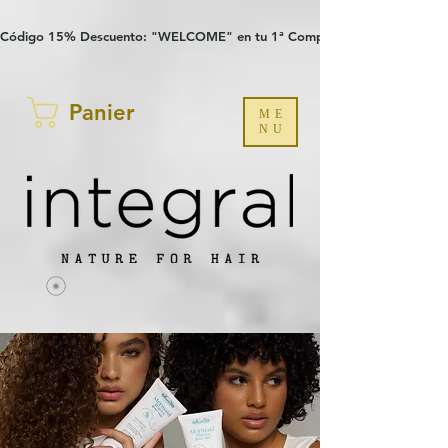
Verification: 97a30386b8a1fa77
G-YHZRM6P8WP
Código 15% Descuento: "WELCOME" en tu 1ª Compra
Panier
ME
NU