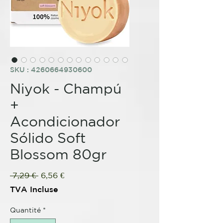
SKU : 4260664930600
Niyok - Champú
+
Acondicionador
Sólido Soft
Blossom 80gr
Prix
Prix
 7,29 € 
6,56 €
original
promotionnel
TVA Incluse
Quantité
*