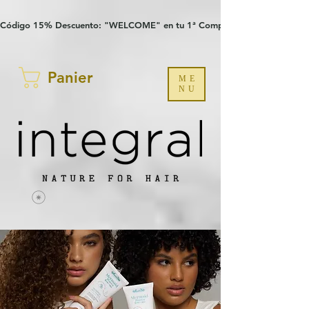
Verification: 97a30386b8a1fa77
G-YHZRM6P8WP
Código 15% Descuento: "WELCOME" en tu 1ª Compra
Panier
ME
NU