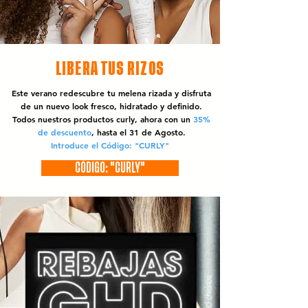
LIBERA TUS RIZOS
Este verano redescubre tu melena rizada y disfruta
de un nuevo look fresco, hidratado y definido.
Todos nuestros productos curly, ahora con un
35%
de descuento
, hasta el 31 de Agosto.
Introduce el Código: "CURLY"
CÓDIGO: "CURLY"