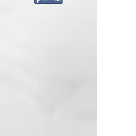
Compartir
Trabaja con secciones de tamaño
medio, coloca el cepillo en la raíz
y apunta el flujo de aire del
secador hacia el barril. Mantén la
tensión mientras deslizas el
cepillo por el pelo, dirigiendo el
calor hacia el barril a medida que
avanzas.
Consejo de estilo... Un cepillo
redondo puede realizar el trabajo
de un cepillo para acabado. Rocía
tu cepillo de cerdas naturales de
tamaño 3 con el spray ghd shiny
ever after y cepilla suavemente
medios y puntas para atenuar la
electricidad estática, reducir los
pelitos nuevos y añadir un extra
de brillo.