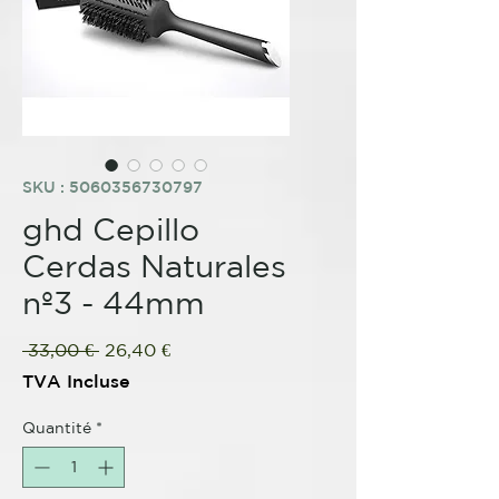
SKU : 5060356730797
ghd Cepillo
Cerdas Naturales
nº3 - 44mm
Prix
Prix
 33,00 € 
26,40 €
original
promotionnel
TVA Incluse
Quantité
*