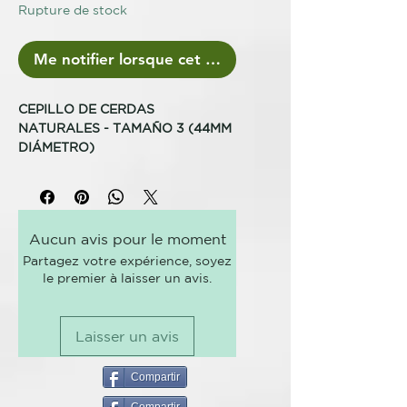
Rupture de stock
Me notifier lorsque cet article est disponible
CEPILLO DE CERDAS
NATURALES - TAMAÑO 3 (44MM
DIÁMETRO)
Un secado más suave en cabello
largo
Aucun avis pour le moment
Mejor para... El barril grande del
Partagez votre expérience, soyez
cepillo de tamaño 3, de 44mm de
le premier à laisser un avis.
diámetro, es ideal para secar
melenas largas. Sus cerdas
naturales te ayudarán a crear un
Laisser un avis
acabado más suave.
Para utilizar... Seca el cabello
Compartir
hasta que esté seco al 80%.