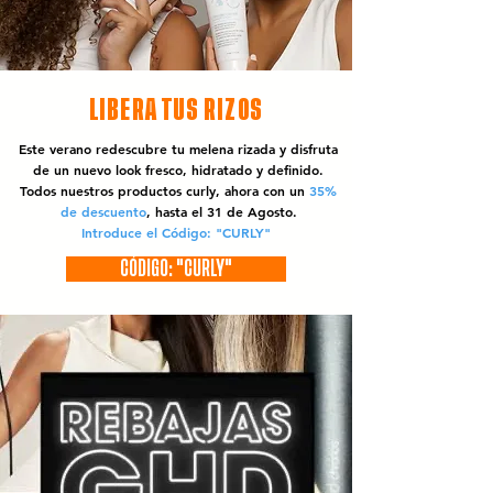
LIBERA TUS RIZOS
Este verano redescubre tu melena rizada y disfruta
de un nuevo look fresco, hidratado y definido.
Todos nuestros productos curly, ahora con un
35%
de descuento
, hasta el 31 de Agosto.
Introduce el Código: "CURLY"
CÓDIGO: "CURLY"