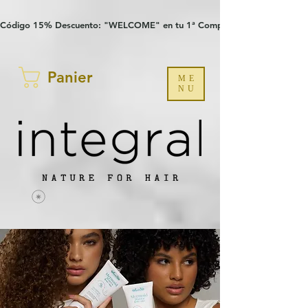
Verification: 97a30386b8a1fa77
G-YHZRM6P8WP
Código 15% Descuento: "WELCOME" en tu 1ª Compra
Panier
ME
NU