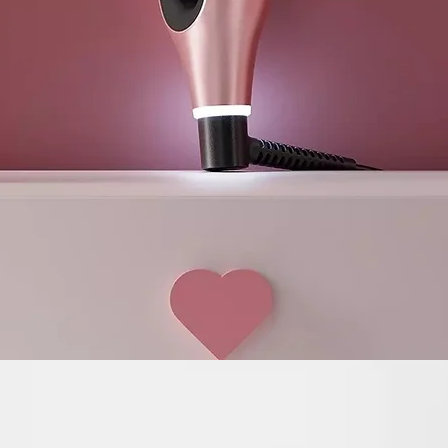
diseñado para
permite un se
Doble flujo de
El doble fluj
centro y se c
permanece frí
Sensación de
Un halo de air
cabelludo de
fresca y cómo
preocupacion
Frío al tacto
Gracias a la 
activa mantien
lo que propo
velocidad a t
y un peinado 