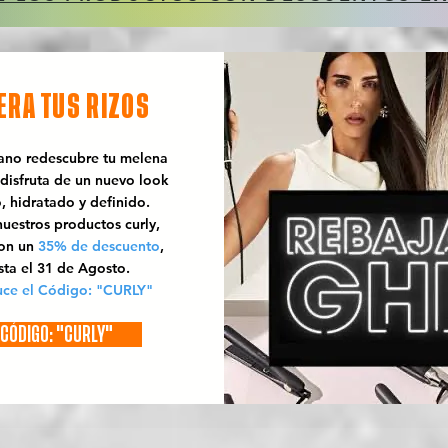
ERA TUS RIZOS
rano redescubre tu melena
 disfruta de un nuevo look
o, hidratado y definido.
uestros productos curly,
con un
35% de descuento
,
sta el 31 de Agosto.
uce el Código: "CURLY"
CÓDIGO: "CURLY"