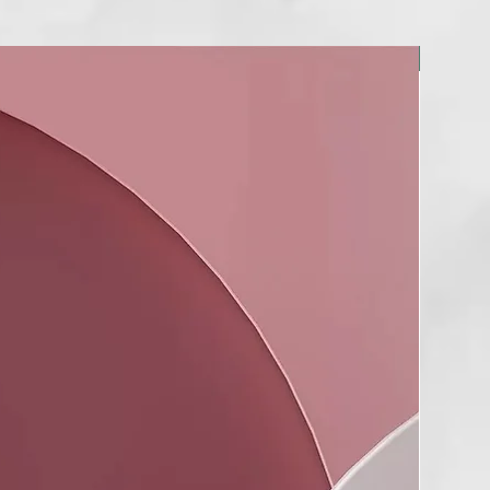
tiva el botón de bloqueo, permitiéndote retomar exactamente
ste y sacar el máximo partido a tu secador ghd.
NUEVO
 la caja de ghd Speed?
cador ghd Speed negro, recibirás la boquilla magnética ghd
diseño contorneado que canaliza el aire caliente y frío por
 elevar las raíces hasta x2,2 veces⁴ así como alisar el cabello
, manteniéndose frío al tacto.
os adicionales se venden por separado para ampliar aún más
 de peinado.
r una garantía de 3 años, el secador iónico más rápido hasta
 Speed, es la herramienta definitiva para lograr secados ultra-
dos y con calidad profesional en cada uso.
taron daños térmicos tras 3 pasadas de secado con un cepillo
boquilla concentradora de peinado halo con la temperatura y
del ventilador al máximo vs cabello secado al aire.
idad máxima.
entrador de peinado halo y en comparación con el cabello
o secado al aire, dependiendo del uso del consumidor.