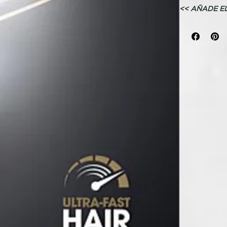
<< AÑADE E
EXTRA >>
Secador iónic
flujo de aire.
Potencia c
Sensación 
Sin daño p
TECNOLOGÍ
Secador de p
Nuestro seca
era del secad
la innovadora
y control par
Transforma tu
brillantes, s
Equilibrio en
Desarrollado 
profesionale