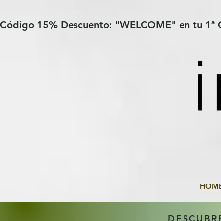
Verification: 97a30386b8a1fa77
G-YHZRM6P8WP
Código 15% Descuento: "WELCOME" en tu 1ª
HOM
DESCUBR