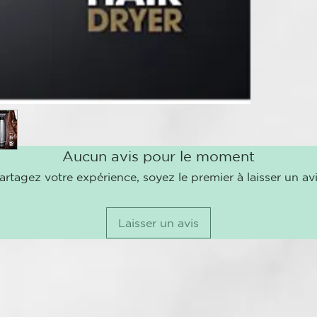
pruebas y el 
secado ultra
acerca a la v
rápido de últ
un flujo de a
rápidamente d
velocidad, po
Resultados r
El secador de
Aucun avis pour le moment
rápidos sin ca
caliente, per
artagez votre expérience, soyez le premier à laisser un avi
protegiendo e
barril del se
incluso en la
Laisser un avis
como prefiera
convierte en 
mayor volum
La potencia s
ajustes de te
memoria intel