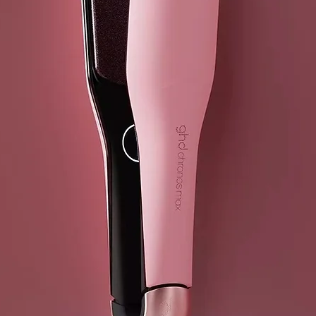
⁵ vs ghd Helio
⁶ vs cabello 
consumidor. 
CARACTERÍS
¿Qué boquill
ghd Speed in
puedas disfr
resultados má
Secador profe
El motor más
más pequeño
Tecnología gh
Un fluoj de a
aportando sen
Potencia con
Demasiada po
secado más le