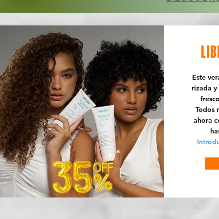
LIB
Este ve
rizada y
fresc
Todos n
ahora 
ha
Introd