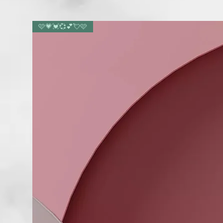
🩷💗💓💞💕💘🩷