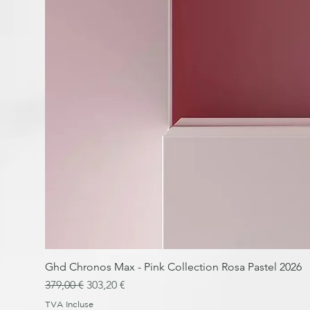
Ghd Chronos Max - Pink Collection Rosa Pastel 2026
Prix original
Prix promotionnel
379,00 €
303,20 €
TVA Incluse