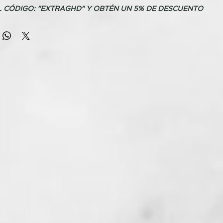
L CÓDIGO: "EXTRAGHD" Y OBTÉN UN 5% DE DESCUENTO
o profesional ultra-rápido con tecnología ghd Halo™ y doble
on control
de frescura en raíces y al tacto
or calor¹
A
elo profesional ghd Speed
dor de pelo más rápido hasta la fecha: descubre una nueva
o con el secador iónico profesional ghd Speed, que incorpora
 tecnología ghd Halo™ con doble flujo de aire, y une potencia
a ofrecer sensación de frescura al tacto, sin daño por calor¹.
 rutina de peinado con un secado ultra-rápido y resultados
uaves y con un acabado profesional de salón.
tre potencia y velocidad
por nuestros ingenieros en colaboración con estilistas
s de ghd, más de 4.000 consumidores participaron en las