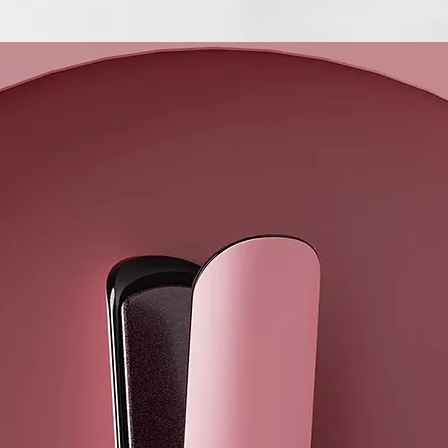
cuando se ac
donde lo deja
¿Qué incluye
Junto a tu se
Halo, con un 
separado para
con precisión
Los accesori
tus opciones
Respaldado po
la fecha, ghd
rápidos, cómo
¹ No se detec
plano y una 
la velocidad 
² En la veloc
⁴ Con el conc
castaño medi