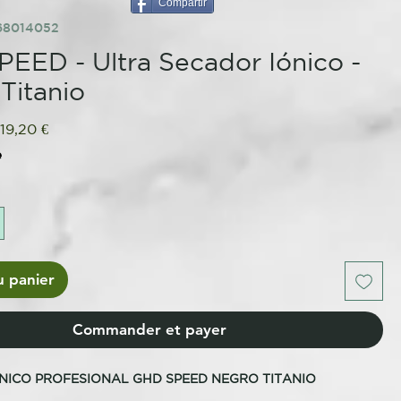
Compartir
68014052
EED - Ultra Secador Iónico -
Titanio
ix
Prix
19,20 €
iginal
promotionnel
e
u panier
Commander et payer
NICO PROFESIONAL GHD SPEED NEGRO TITANIO