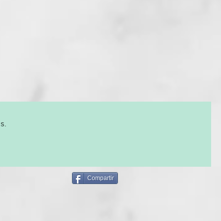
desarrollo del secador ghd Speed. Diseñado para ofrecer un
-rápido:
hemos probado cientos de secadores y ninguno se
elocidad de ghd Speed
. Impulsado por nuestro motor más
ima generación, que gira a 118.000 RPM², ghd Speed genera
ire de alta presión de hasta 176 km/h, secando el cabello
esde la raíz hasta las puntas con el equilibrio perfecto entre
tencia y control.
ápidos
 cabello profesional ghd Speed permite resultados ultra-
lor extremo. Un halo de aire frío rodea el flujo de aire
mitiéndote acercarte más que nunca a las raíces y
s.
l cuero cabelludo para un secado más fresco y delicado. El
cador y los accesorios magnéticos, permanecen fríos al tacto
 temperatura más alta, para que puedas sujetar tu ghd Speed
s y disfrutar de un peinado cómodo y sin esfuerzo. Esto lo
el secador de cabello ideal para acabados pulidos y con
Compartir
en.
e une al control con un diseño inteligente que incluye cuatro
mperatura, cuatro velocidades, shot de aire frío y una
igente que recuerda y bloquea los últimos ajustes utilizados