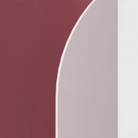
s.
castaño medio secado al aire, dependiendo del uso del
(53 % en EE. UU.)
TICAS
a incluye ghd Speed?
corpora la boquilla Halo concentradora de 65mm para que
utar de una experiencia de peinado óptima y conseguir
s brillantes y duraderos.
sional ultra-rápido
 rápido y compacto de ghd gira a 118.000 rpm² y es un 91%
⁵.
d Halo™ con doble flujo de aire
ire frío envuelve el aire caliente para un secado más rápido,
sación de frescura en raíz y al tacto sin daños por calor¹.
 control
tencia provoca encrespamiento, y demasiado control un
nto. El equilibrio perfecto se obtiene con ghd Speed,